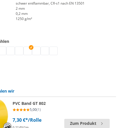
schwer entflammbar, Cfl-s1 nach EN 13501
2 mm
0,2 mm
1250 g/m²
ählen
 | grau
hfest | schwarz
utschfest | weiß
VC rutschfest | blau
PVC rutschfest | rot
PVC rutschfest | hellgrau
PVC rutschfest | gelb
PVC rutschfest | orange
PVC rutschfest | anis
PVC rutschfest | anthrazit
len wir
PVC Band GT 802
5,00
(1)
7,30 €*
/Rolle
Zum Produkt
0,22 €*/1m