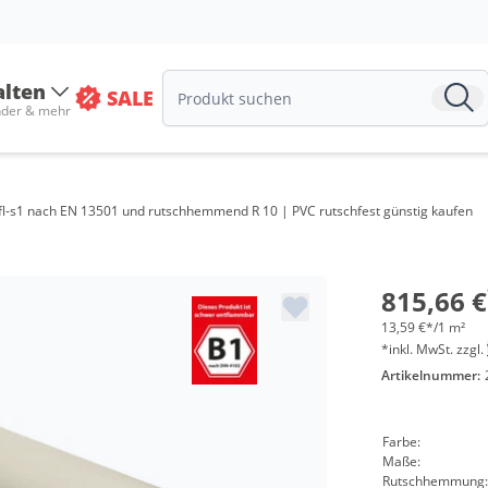
alten
SALE
nder & mehr
Men
ab 4
Cfl-s1 nach EN 13501 und rutschhemmend R 10 | PVC rutschfest günstig kaufen
ab 1
ab 2
815,66 €
13,59 €*/1 m²
*inkl. MwSt. zzgl.
Artikelnummer:
Farbe:
Maße:
Rutschhemmung: