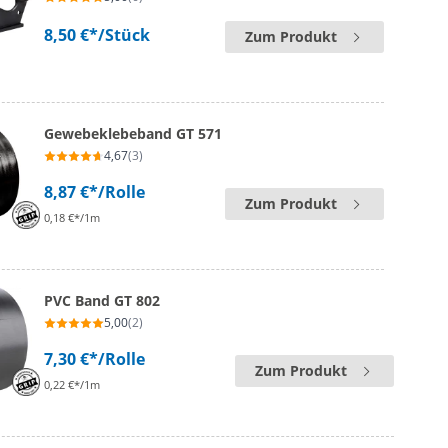
8,50 €*
/Stück
Zum Produkt
Gewebeklebeband GT 571
4,67
(3)
8,87 €*
/Rolle
Zum Produkt
0,18 €*/1m
PVC Band GT 802
5,00
(2)
7,30 €*
/Rolle
Zum Produkt
0,22 €*/1m