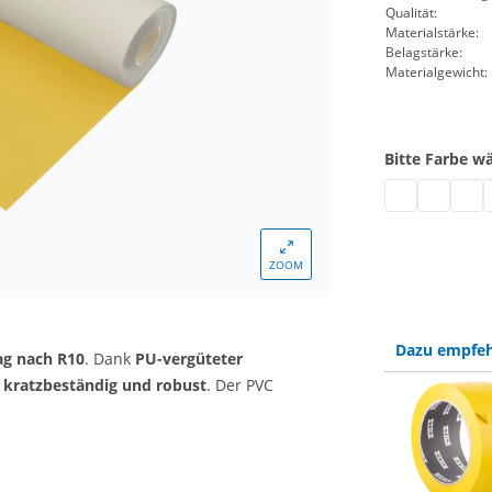
Qualität:
Materialstärke:
Belagstärke:
Materialgewicht:
Bitte Farbe w
PVC rutschfest
PVC rutsc
PVC r
P
ZOOM
Dazu empfeh
g nach R10
. Dank
PU-vergüteter
h
kratzbeständig und robust
. Der PVC