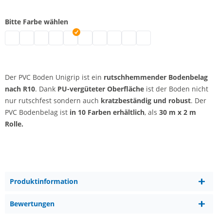
Bitte Farbe wählen
PVC rutschfest | grau
PVC rutschfest | schwarz
PVC rutschfest | weiß
PVC rutschfest | blau
PVC rutschfest | rot
PVC rutschfest | hellgrau
PVC rutschfest | gelb
PVC rutschfest | orange
PVC rutschfest | anis
PVC rutschfest | anthrazi
Der PVC Boden Unigrip ist ein
rutschhemmender Bodenbelag
nach R10
. Dank
PU-vergüteter Oberfläche
ist der Boden nicht
nur rutschfest sondern auch
kratzbeständig und robust
. Der
PVC Bodenbelag ist
in 10 Farben erhältlich
, als
30 m x 2 m
Rolle.
Produktinformation
Bewertungen