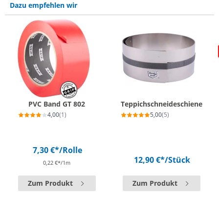
Dazu empfehlen wir
PVC Band GT 802
Teppichschneideschiene
4,00
(1)
5,00
(5)
7,30 €*
/Rolle
12,90 €*
/Stück
0,22 €*/1m
Zum Produkt
Zum Produkt