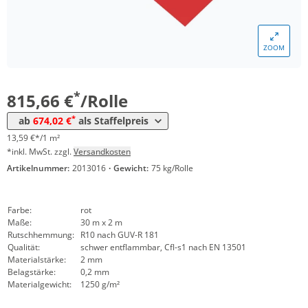
Menge
Preis
*
ab 4 Rollen
774,98 €
12,92 €*/1m²
ZOOM
*
ab 10 Rollen
716,36 €
11,94 €*/1m²
*
ab 20 Rollen
674,02 €
11,23 €*/1m²
*
815,66 €
/Rolle
*
ab
674,02 €
als Staffelpreis
13,59 €*/1 m²
*inkl. MwSt. zzgl.
Versandkosten
Artikelnummer:
2013016
·
Gewicht:
75 kg/Rolle
Farbe:
rot
Maße:
30 m x 2 m
Rutschhemmung:
R10 nach GUV-R 181
Qualität:
schwer entflammbar, Cfl-s1 nach EN 13501
Materialstärke:
2 mm
Belagstärke:
0,2 mm
Materialgewicht:
1250 g/m²