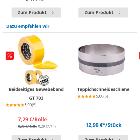
Zum Produkt
Zum Produkt
Dazu empfehlen wir
Beidseitiges Gewebeband
Teppichschneideschiene
5,00
(5)
GT 703
5,00
(5)
7,29 €
/Rolle
12,90 €*
/Stück
8,35 €
/Rolle
0,29 €*/1m
Zum Produkt
Zum Produkt