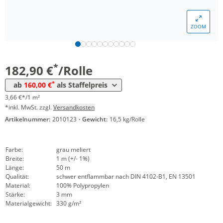
Menge
Preis
ZOOM
*
ab 5 Rollen
166,01 €
3,32 €*/1m²
*
ab 10 Rollen
160,00 €
3,20 €*/1m²
*
182,90 €
/Rolle
*
ab
160,00 €
als Staffelpreis
3,66 €*/1 m²
*inkl. MwSt. zzgl.
Versandkosten
Artikelnummer:
2010123
·
Gewicht:
16,5 kg/Rolle
Farbe:
grau meliert
Breite:
1 m (+/- 1%)
Länge:
50 m
Qualität:
schwer entflammbar nach DIN 4102-B1, EN 13501
Material:
100% Polypropylen
Stärke:
3 mm
Materialgewicht:
330 g/m²