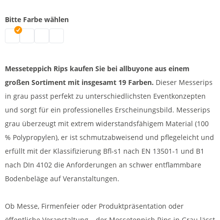
Bitte Farbe wählen
Messeteppich Rips | grau meliert
VIP Teppichläufer | weiß
Vipteppich | pink
VIP Teppich | rot
Messeteppich Rips kaufen Sie bei allbuyone aus einem
großen Sortiment mit insgesamt 19 Farben.
Dieser Messerips
in grau passt perfekt zu unterschiedlichsten Eventkonzepten
und sorgt für ein professionelles Erscheinungsbild. Messerips
grau überzeugt mit extrem widerstandsfähigem Material (100
% Polypropylen), er ist schmutzabweisend und pflegeleicht und
erfüllt mit der Klassifizierung Bfl-s1 nach EN 13501-1 und B1
nach DIn 4102 die Anforderungen an schwer entflammbare
Bodenbeläge auf Veranstaltungen.
Ob Messe, Firmenfeier oder Produktpräsentation oder
öffentliche Veranstaltung – der Messeteppich Rips in Grau lässt