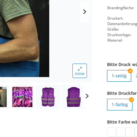
Brandingfläche:
Druckart:
Datenanlieferung
Größe:
Druckvorlage:
Material:
Bitte Druck w
ZOOM
1-seitig
Bitte Druckfa
1-farbig
Bitte Farbe w
Signalweste m
Signalwes
Signa
S