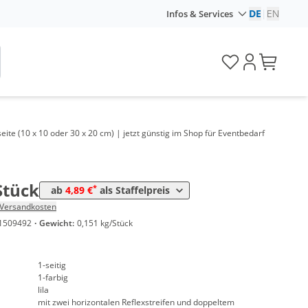
DE
|
EN
Infos & Services
Preis
*
ück
6,29 €
*
ück
5,59 €
*
ück
5,39 €
eite (10 x 10 oder 30 x 20 cm) | jetzt günstig im Shop für Eventbedarf
*
ück
5,19 €
*
tück
4,89 €
Stück
*
ab
4,89 €
als Staffelpreis
Versandkosten
1509492
·
Gewicht:
0,151 kg/Stück
1-seitig
1-farbig
lila
mit zwei horizontalen Reflexstreifen und doppeltem