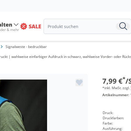
Menge
alten
SALE
ab 100 St
nder & mehr
ab 200 St
Signalweste - bedruckbar
ab 300 St
bedruckt | wahlweise einfarbiger Aufdruck in schwarz, wahlweise Vorder- oder Rücks
ab 500 St
ab 1000 S
*
7,99 €
/
*inkl. MwSt. zzgl.
Artikelnummer:
Druck:
Druckfarben:
Farbe:
Ausführung: