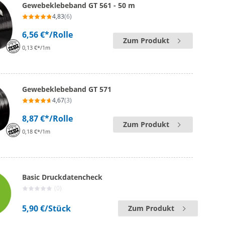
Gewebeklebeband GT 561 - 50 m
4,83
(6)
6,56 €*
/Rolle
Zum Produkt
0,13 €*/1m
Gewebeklebeband GT 571
4,67
(3)
8,87 €*
/Rolle
Zum Produkt
0,18 €*/1m
Basic Druckdatencheck
(0)
5,90 €
/Stück
Zum Produkt