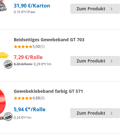
31,90 €
/Karton
Zum Produkt
0,16 €*/1Paar
Beidseitiges Gewebeband GT 703
5,00
(5)
7,29 €
/Rolle
Zum Produkt
8,35 €
/Rolle
0,29 €*/1m
Gewebeklebeband farbig GT 571
4,88
(8)
5,94 €*
/Rolle
Zum Produkt
0,24 €*/1m