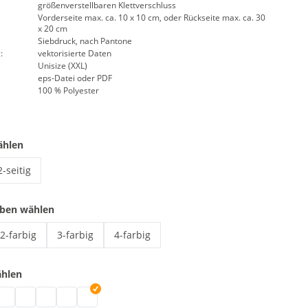
größenverstellbaren Klettverschluss
Vorderseite max. ca. 10 x 10 cm, oder Rückseite max. ca. 30
x 20 cm
Siebdruck, nach Pantone
:
vektorisierte Daten
Unisize (XXL)
eps-Datei oder PDF
100 % Polyester
ählen
2-seitig
Signalweste mit Aufdruck | 2-seitig
rben wählen
2-farbig
3-farbig
4-farbig
Signalweste mit Aufdruck | 2-farbig
Signalweste mit Aufdruck | 3-farbig
Signalweste mit Aufdruck | 4-farbig
ählen
it Aufdruck | grau
te mit Aufdruck | schwarz
lweste mit Aufdruck | weiß
ignalweste mit Aufdruck | blau
Signalweste mit Aufdruck | grün
Signalweste mit Aufdruck | pink
Signalweste mit Aufdruck | rot
Signalweste mit Aufdruck | lila