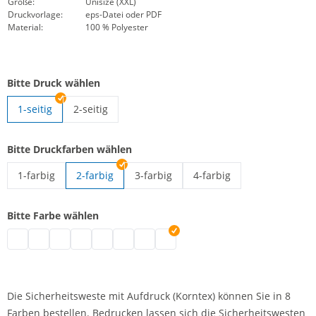
Größe:
Unisize (XXL)
Druckvorlage:
eps-Datei oder PDF
Material:
100 % Polyester
Bitte Druck wählen
1-seitig
2-seitig
Signalweste mit Aufdruck | 2-seitig
Bitte Druckfarben wählen
1-farbig
2-farbig
3-farbig
4-farbig
Signalweste mit Aufdruck | 1-farbig
Signalweste mit Aufdruck | 3-farbig
Signalweste mit Aufdruck 
Bitte Farbe wählen
Signalweste mit Aufdruck | grau
Signalweste mit Aufdruck | schwarz
Signalweste mit Aufdruck | weiß
Signalweste mit Aufdruck | blau
Signalweste mit Aufdruck | grün
Signalweste mit Aufdruck | pink
Signalweste mit Aufdruck | rot
Signalweste mit Aufdruck | lila
Die Sicherheitsweste mit Aufdruck (Korntex) können Sie in 8
Farben bestellen. Bedrucken lassen sich die Sicherheitswesten