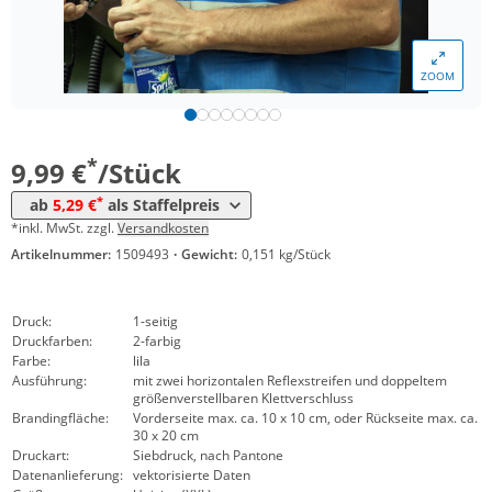
*
ab 200 Stück
6,29 €
*
ab 300 Stück
6,19 €
ZOOM
*
ab 500 Stück
5,69 €
*
ab 1000 Stück
5,29 €
*
9,99 €
/Stück
*
ab
5,29 €
als Staffelpreis
*inkl. MwSt. zzgl.
Versandkosten
Artikelnummer:
1509493
·
Gewicht:
0,151 kg/Stück
Druck:
1-seitig
Druckfarben:
2-farbig
Farbe:
lila
Ausführung:
mit zwei horizontalen Reflexstreifen und doppeltem
größenverstellbaren Klettverschluss
Brandingfläche:
Vorderseite max. ca. 10 x 10 cm, oder Rückseite max. ca.
30 x 20 cm
Druckart:
Siebdruck, nach Pantone
Datenanlieferung:
vektorisierte Daten