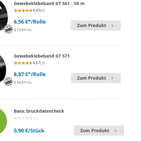
Gewebeklebeband GT 561 - 50 m
4,83
(6)
6,56 €*
/Rolle
Zum Produkt
0,13 €*/1m
Gewebeklebeband GT 571
4,67
(3)
8,87 €*
/Rolle
Zum Produkt
0,18 €*/1m
Basic Druckdatencheck
(0)
5,90 €
/Stück
Zum Produkt