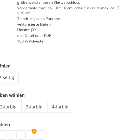
größenverstellbaren Klettverschluss
Vorderseite max. ca. 10 x 10 cm, oder Rückseite max. ca. 30
x 20 cm
Siebdruck, nach Pantone
:
vektorisierte Daten
Unisize (XXL)
eps-Datei oder PDF
100 % Polyester
ählen
2-seitig
Signalweste mit Aufdruck | 2-seitig
rben wählen
2-farbig
3-farbig
4-farbig
Signalweste mit Aufdruck | 2-farbig
Signalweste mit Aufdruck | 3-farbig
Signalweste mit Aufdruck | 4-farbig
ählen
it Aufdruck | grau
te mit Aufdruck | schwarz
lweste mit Aufdruck | weiß
ignalweste mit Aufdruck | blau
Signalweste mit Aufdruck | grün
Signalweste mit Aufdruck | pink
Signalweste mit Aufdruck | rot
Signalweste mit Aufdruck | lila