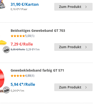
31,90 €
/Karton
Zum Produkt
0,16 €*/1Paar
Beidseitiges Gewebeband GT 703
5,00
(5)
7,29 €
/Rolle
Zum Produkt
8,35 €
/Rolle
0,29 €*/1m
Gewebeklebeband farbig GT 571
4,88
(8)
5,94 €*
/Rolle
Zum Produkt
0,24 €*/1m