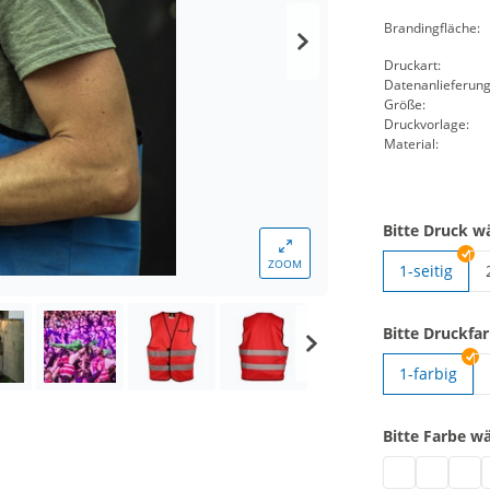
Brandingfläche:
Druckart:
Datenanlieferung
Größe:
Druckvorlage:
Material:
Bitte Druck w
ZOOM
1-seitig
Bitte Druckfa
1-farbig
Bitte Farbe w
Signalweste m
Signalwes
Signa
S