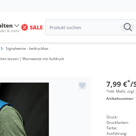
Menge
alten
SALE
ab 100 St
nder & mehr
ab 200 St
Signalweste - bedruckbar
ab 300 St
rucken lassen | Warnweste mit Aufdruck
ab 500 St
ab 1000 S
*
7,99 €
/
*inkl. MwSt. zzgl.
Artikelnummer:
Druck:
Druckfarben:
Farbe:
Ausführung: