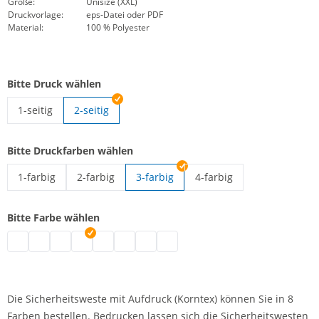
Größe:
Unisize (XXL)
Druckvorlage:
eps-Datei oder PDF
Material:
100 % Polyester
Bitte Druck wählen
1-seitig
2-seitig
Signalweste mit Aufdruck | 1-seitig
Bitte Druckfarben wählen
1-farbig
2-farbig
3-farbig
4-farbig
Signalweste mit Aufdruck | 1-farbig
Signalweste mit Aufdruck | 2-farbig
Signalweste mit Aufdruck 
Bitte Farbe wählen
Signalweste mit Aufdruck | grau
Signalweste mit Aufdruck | schwarz
Signalweste mit Aufdruck | weiß
Signalweste mit Aufdruck | blau
Signalweste mit Aufdruck | grün
Signalweste mit Aufdruck | pink
Signalweste mit Aufdruck | rot
Signalweste mit Aufdruck | lila
Die Sicherheitsweste mit Aufdruck (Korntex) können Sie in 8
Farben bestellen. Bedrucken lassen sich die Sicherheitswesten