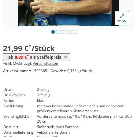
*
ab 200 Stück
11,99 €
*
ab 300 Stück
10,99 €
ZOOM
*
ab 500 Stück
8,99 €
*
ab 1000 Stück
8,89 €
*
21,99 €
/Stück
*
ab
8,89 €
als Staffelpreis
*inkl. MwSt. zzgl.
Versandkosten
Artikelnummer:
1509365
·
Gewicht:
0,151 kg/Stück
Druck:
2-seitig
Druckfarben:
3-farbig
Farbe:
blau
Ausführung:
mit zwei horizontalen Reflexstreifen und doppeltem
größenverstellbaren Klettverschluss
Brandingfläche:
Vorderseite max. ca. 10 x 10 cm, Rückseite max. ca. 30 x
20 cm
Druckart:
Siebdruck, nach Pantone
Datenanlieferung:
vektorisierte Daten