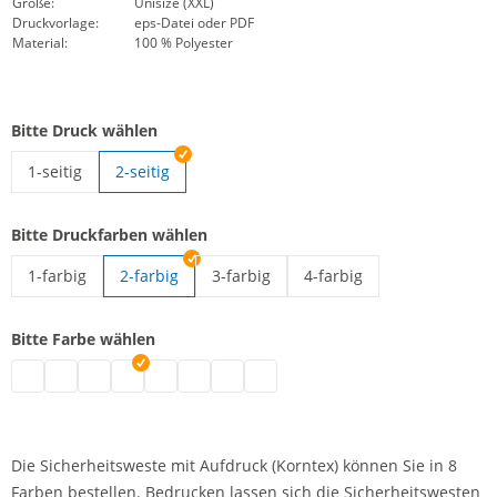
Größe:
Unisize (XXL)
Druckvorlage:
eps-Datei oder PDF
Material:
100 % Polyester
Bitte Druck wählen
1-seitig
2-seitig
Signalweste mit Aufdruck | 1-seitig
Bitte Druckfarben wählen
1-farbig
2-farbig
3-farbig
4-farbig
Signalweste mit Aufdruck | 1-farbig
Signalweste mit Aufdruck | 3-farbig
Signalweste mit Aufdruck 
Bitte Farbe wählen
Signalweste mit Aufdruck | grau
Signalweste mit Aufdruck | schwarz
Signalweste mit Aufdruck | weiß
Signalweste mit Aufdruck | blau
Signalweste mit Aufdruck | grün
Signalweste mit Aufdruck | pink
Signalweste mit Aufdruck | rot
Signalweste mit Aufdruck | lila
Die Sicherheitsweste mit Aufdruck (Korntex) können Sie in 8
Farben bestellen. Bedrucken lassen sich die Sicherheitswesten