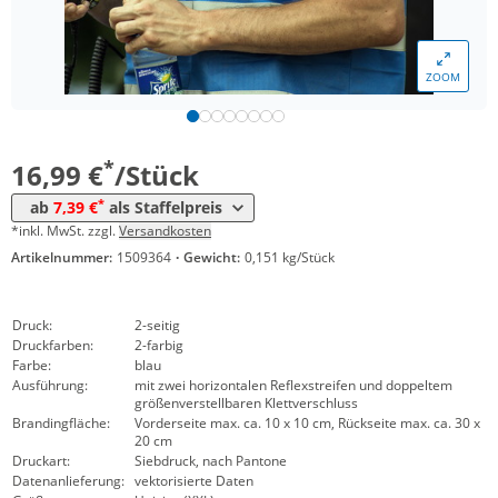
*
ab 200 Stück
9,19 €
*
ab 300 Stück
8,89 €
ZOOM
*
ab 500 Stück
7,99 €
*
ab 1000 Stück
7,39 €
*
16,99 €
/Stück
*
ab
7,39 €
als Staffelpreis
*inkl. MwSt. zzgl.
Versandkosten
Artikelnummer:
1509364
·
Gewicht:
0,151 kg/Stück
Druck:
2-seitig
Druckfarben:
2-farbig
Farbe:
blau
Ausführung:
mit zwei horizontalen Reflexstreifen und doppeltem
größenverstellbaren Klettverschluss
Brandingfläche:
Vorderseite max. ca. 10 x 10 cm, Rückseite max. ca. 30 x
20 cm
Druckart:
Siebdruck, nach Pantone
Datenanlieferung:
vektorisierte Daten