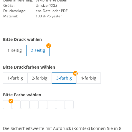
Datenanlieferung:
vektorisierte Daten
Größe:
Unisize (XXL)
Druckvorlage:
eps-Datei oder PDF
Material:
100 % Polyester
Bitte Druck wählen
1-seitig
2-seitig
Signalweste mit Aufdruck | 1-seitig
Bitte Druckfarben wählen
1-farbig
2-farbig
3-farbig
4-farbig
Signalweste mit Aufdruck | 1-farbig
Signalweste mit Aufdruck | 2-farbig
Signalweste mit Aufdruck 
Bitte Farbe wählen
Signalweste mit Aufdruck | grau
Signalweste mit Aufdruck | schwarz
Signalweste mit Aufdruck | weiß
Signalweste mit Aufdruck | blau
Signalweste mit Aufdruck | grün
Signalweste mit Aufdruck | pink
Signalweste mit Aufdruck | rot
Signalweste mit Aufdruck | lila
Die Sicherheitsweste mit Aufdruck (Korntex) können Sie in 8