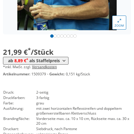
*
ab 200 Stück
11,99 €
*
ab 300 Stück
10,99 €
ZOOM
*
ab 500 Stück
8,99 €
*
ab 1000 Stück
8,89 €
*
21,99 €
/Stück
*
ab
8,89 €
als Staffelpreis
*inkl. MwSt. zzgl.
Versandkosten
Artikelnummer:
1509379
·
Gewicht:
0,151 kg/Stück
Druck:
2-seitig
Druckfarben:
3-farbig
Farbe:
grau
Ausführung:
mit zwei horizontalen Reflexstreifen und doppeltem
größenverstellbaren Klettverschluss
Brandingfläche:
Vorderseite max. ca. 10 x 10 cm, Rückseite max. ca. 30 x
20 cm
Druckart:
Siebdruck, nach Pantone