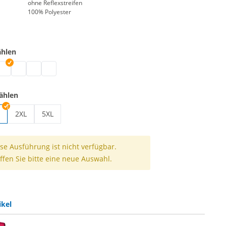
ohne Reflexstreifen
100% Polyester
ählen
gsweste | schwarz
hnungsweste | weiß
eichnungsweste | blau
ennzeichnungsweste | grün
Kennzeichnungsweste | pink
Kennzeichnungsweste | rot
Kennzeichnungsweste | gelb
ählen
2XL
5XL
ungsweste | S/M
Kennzeichnungsweste | 2XL
Kennzeichnungsweste | 5XL
se Ausführung ist nicht verfügbar.
ffen Sie bitte eine neue Auswahl.
ikel