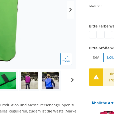
Material:
Bitte Farbe w
Kennzeichnun
Kennzeic
Kennz
K
Bitte Größe w
S/M
L/XL
ZOOM
Kennzeichn
Die
Tre
Ähnliche Art
uf Produktion und Messe Personengruppen zu
elles Regulieren, zudem ist die Weste (Marke