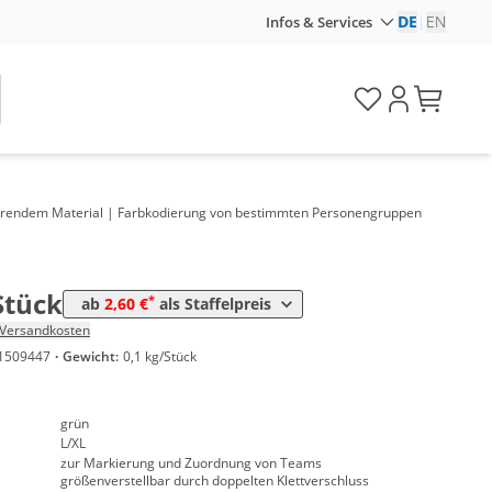
DE
|
EN
Infos & Services
Preis
tierendem Material | Farbkodierung von bestimmten Personengruppen
*
ck
2,95 €
*
ck
2,60 €
Stück
*
ab
2,60 €
als Staffelpreis
Versandkosten
1509447
·
Gewicht:
0,1 kg/Stück
grün
L/XL
zur Markierung und Zuordnung von Teams
größenverstellbar durch doppelten Klettverschluss