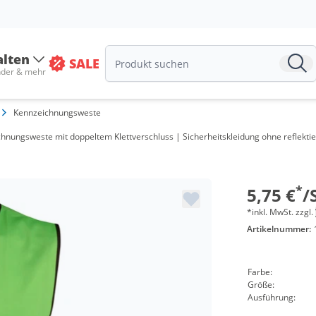
alten
SALE
nder & mehr
Kennzeichnungsweste
Menge
chnungsweste mit doppeltem Klettverschluss | Sicherheitskleidung ohne reflek
ab 10 Stü
ab 50 Stü
*
5,75 €
/
*inkl. MwSt. zzgl.
Artikelnummer:
Farbe:
Größe:
Ausführung: