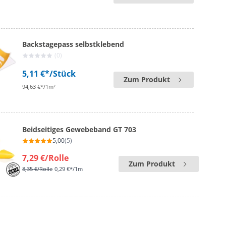
Backstagepass selbstklebend
(0)
5,11 €*
/Stück
Zum Produkt
94,63 €*/1m²
Beidseitiges Gewebeband GT 703
5,00
(5)
7,29 €
/Rolle
Zum Produkt
8,35 €
/Rolle
0,29 €*/1m