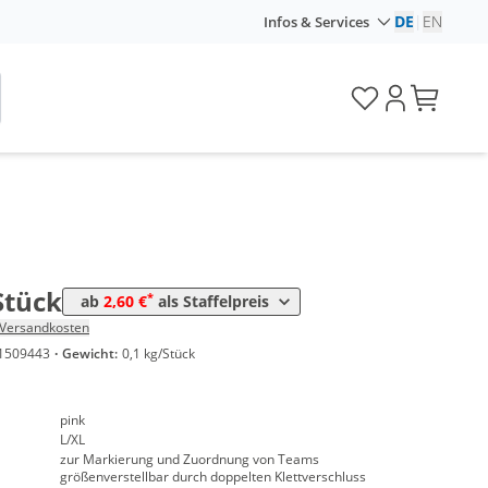
DE
|
EN
Infos & Services
Preis
*
ck
2,95 €
*
ck
2,60 €
Stück
*
ab
2,60 €
als Staffelpreis
Versandkosten
1509443
·
Gewicht:
0,1 kg/Stück
pink
L/XL
zur Markierung und Zuordnung von Teams
größenverstellbar durch doppelten Klettverschluss