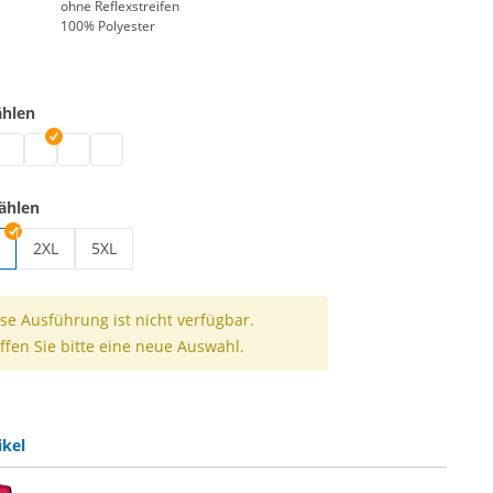
ohne Reflexstreifen
100% Polyester
ählen
gsweste | schwarz
hnungsweste | weiß
eichnungsweste | blau
ennzeichnungsweste | grün
Kennzeichnungsweste | pink
Kennzeichnungsweste | rot
Kennzeichnungsweste | gelb
ählen
2XL
5XL
ungsweste | S/M
Kennzeichnungsweste | 2XL
Kennzeichnungsweste | 5XL
se Ausführung ist nicht verfügbar.
ffen Sie bitte eine neue Auswahl.
ikel