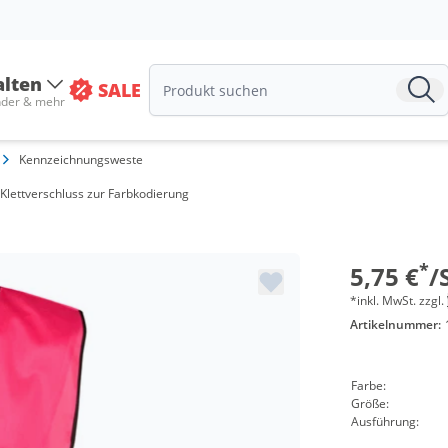
alten
SALE
nder & mehr
Kennzeichnungsweste
Menge
 Klettverschluss zur Farbkodierung
ab 10 Stü
ab 50 Stü
*
5,75 €
/
*inkl. MwSt. zzgl.
Artikelnummer:
Farbe:
Größe:
Ausführung: