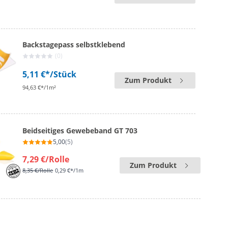
Backstagepass selbstklebend
(0)
5,11 €*
/Stück
Zum Produkt
94,63 €*/1m²
Beidseitiges Gewebeband GT 703
5,00
(5)
7,29 €
/Rolle
Zum Produkt
8,35 €
/Rolle
0,29 €*/1m