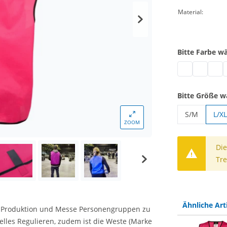
Material:
Bitte Farbe w
Kennzeichnun
Kennzeic
Kennz
K
Bitte Größe w
S/M
L/XL
ZOOM
Kennzeichn
Die
Tre
Ähnliche Art
uf Produktion und Messe Personengruppen zu
elles Regulieren, zudem ist die Weste (Marke