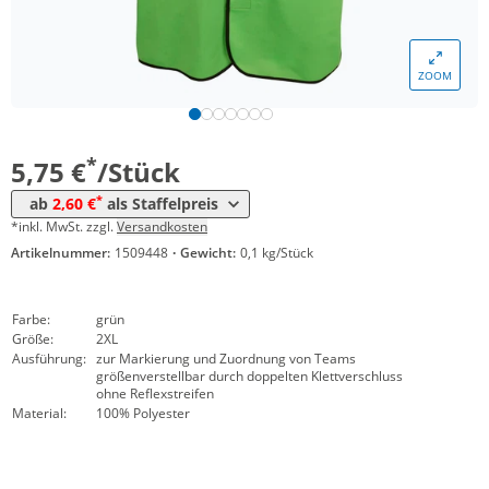
Menge
Preis
ZOOM
*
ab 10 Stück
2,95 €
*
ab 50 Stück
2,60 €
*
5,75 €
/Stück
*
ab
2,60 €
als Staffelpreis
*inkl. MwSt. zzgl.
Versandkosten
Artikelnummer:
1509448
·
Gewicht:
0,1 kg/Stück
Farbe:
grün
Größe:
2XL
Ausführung:
zur Markierung und Zuordnung von Teams
größenverstellbar durch doppelten Klettverschluss
ohne Reflexstreifen
Material:
100% Polyester