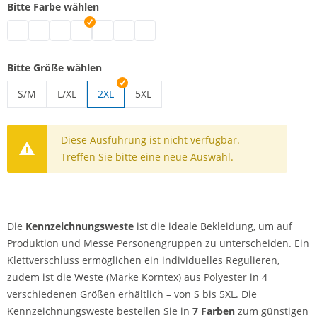
Bitte Farbe wählen
Kennzeichnungsweste | schwarz
Kennzeichnungsweste | weiß
Kennzeichnungsweste | blau
Kennzeichnungsweste | grün
Kennzeichnungsweste | pink
Kennzeichnungsweste | rot
Kennzeichnungsweste | gelb
Bitte Größe wählen
S/M
L/XL
2XL
5XL
Kennzeichnungsweste | S/M
Kennzeichnungsweste | L/XL
Kennzeichnungsweste | 5XL
Diese Ausführung ist nicht verfügbar.
Treffen Sie bitte eine neue Auswahl.
Die
Kennzeichnungsweste
ist die ideale Bekleidung, um auf
Produktion und Messe Personengruppen zu unterscheiden. Ein
Klettverschluss ermöglichen ein individuelles Regulieren,
zudem ist die Weste (Marke Korntex) aus Polyester in 4
verschiedenen Größen erhältlich – von S bis 5XL. Die
Kennzeichnungsweste bestellen Sie in
7 Farben
zum günstigen