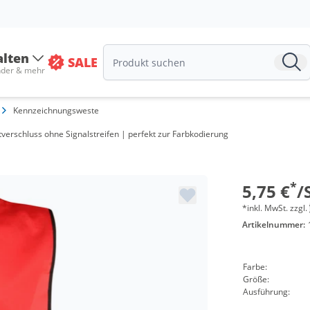
alten
SALE
nder & mehr
Kennzeichnungsweste
Menge
tverschluss ohne Signalstreifen | perfekt zur Farbkodierung
ab 10 Stü
ab 50 Stü
*
5,75 €
/
*inkl. MwSt. zzgl.
Artikelnummer:
Farbe:
Größe:
Ausführung: