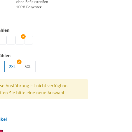
ohne Reflexstreifen
100% Polyester
ählen
gsweste | schwarz
hnungsweste | weiß
eichnungsweste | blau
ennzeichnungsweste | grün
Kennzeichnungsweste | pink
Kennzeichnungsweste | rot
Kennzeichnungsweste | gelb
ählen
2XL
5XL
ungsweste | S/M
nzeichnungsweste | L/XL
Kennzeichnungsweste | 5XL
se Ausführung ist nicht verfügbar.
ffen Sie bitte eine neue Auswahl.
ikel