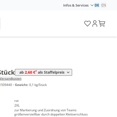
DE
|
EN
Infos & Services
Preis
*
ck
2,95 €
*
ck
2,60 €
Stück
*
ab
2,60 €
als Staffelpreis
Versandkosten
1509440
·
Gewicht:
0,1 kg/Stück
rot
2XL
zur Markierung und Zuordnung von Teams
größenverstellbar durch doppelten Klettverschluss