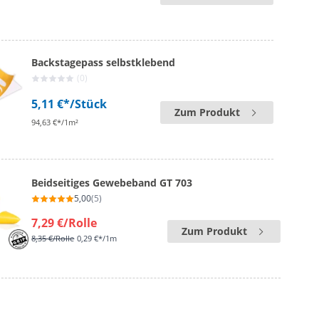
Backstagepass selbstklebend
(0)
5,11 €*
/Stück
Zum Produkt
94,63 €*/1m²
Beidseitiges Gewebeband GT 703
5,00
(5)
7,29 €
/Rolle
Zum Produkt
8,35 €
/Rolle
0,29 €*/1m