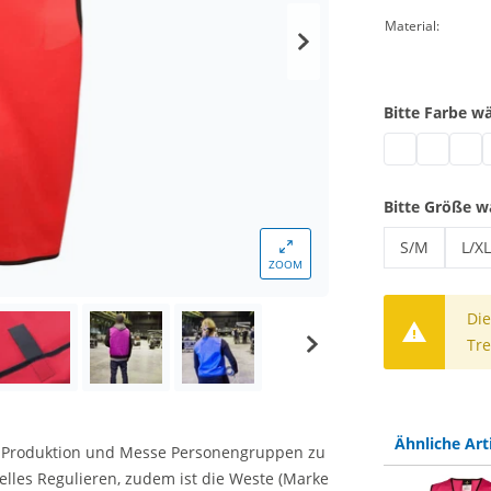
Material:
Bitte Farbe w
Kennzeichnun
Kennzeic
Kennz
K
Bitte Größe w
S/M
L/XL
ZOOM
Kennzeichn
Ken
Die
Tre
Ähnliche Art
uf Produktion und Messe Personengruppen zu
elles Regulieren, zudem ist die Weste (Marke