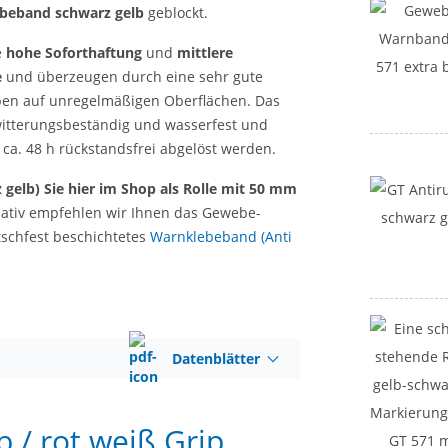
beband schwarz gelb
geblockt.
e
hohe Soforthaftung
und
mittlere
e
und überzeugen durch eine sehr gute
ben auf unregelmäßigen Oberflächen. Das
 witterungsbeständig und wasserfest und
ca. 48 h rückstandsfrei abgelöst werden.
elb) Sie hier im Shop als Rolle mit 50 mm
nativ empfehlen wir Ihnen das Gewebe-
schfest beschichtetes
Warnklebeband (Anti
Datenblätter
 / rot weiß Grip