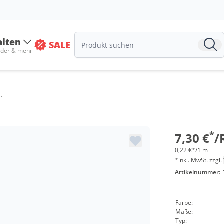
alten
SALE
nder & mehr
Menge
ar
ab 18 Roll
ab 36 Roll
*
7,30 €
/
0,22 €*/1 m
*inkl. MwSt. zzgl.
Artikelnummer:
Farbe:
Maße:
Typ: