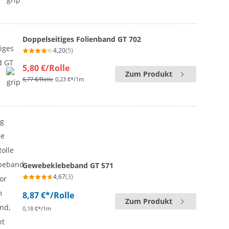
Doppelseitiges Folienband GT 702
4,20
(5)
5,80 €
/Rolle
Zum Produkt
6,77 €
/Rolle
0,23 €*/1m
Gewebeklebeband GT 571
4,67
(3)
8,87 €*
/Rolle
Zum Produkt
0,18 €*/1m