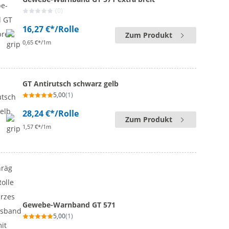
(0)
16,27 €*
/Rolle
Zum Produkt
0,65 €*/1m
GT Antirutsch schwarz gelb
5,00
(1)
28,24 €*
/Rolle
Zum Produkt
1,57 €*/1m
Gewebe-Warnband GT 571
5,00
(1)