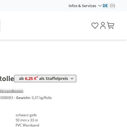
DE
|
EN
Infos & Services
Preis
*
en
6,77 €
0,21 €*/1m
*
en
6,25 €
0,19 €*/1m
Rolle
*
ab
6,25 €
als Staffelpreis
Versandkosten
1008083
·
Gewicht:
0,37 kg/Rolle
schwarz-gelb
50 mm x 33 m
PVC Warnband