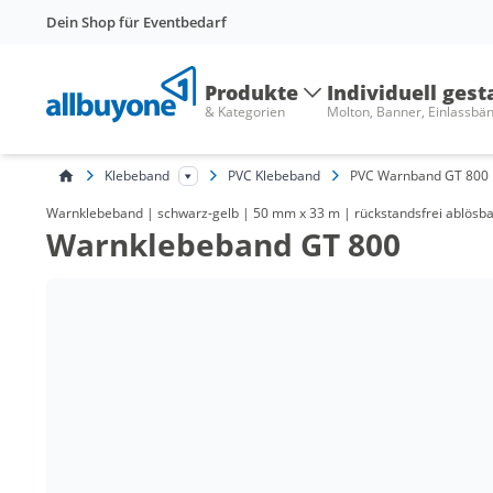
Dein Shop für Eventbedarf
Produkte
Individuell gest
& Kategorien
Molton, Banner, Einlassbä
Klebeband
PVC Klebeband
PVC Warnband GT 800
Warnklebeband | schwarz-gelb | 50 mm x 33 m | rückstandsfrei ablösb
Warnklebeband GT 800