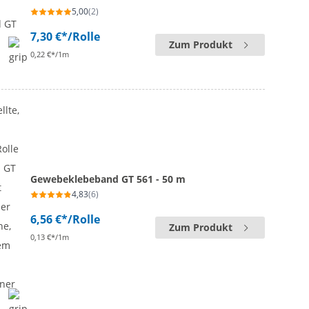
5,00
(2)
7,30 €*
/Rolle
Zum Produkt
0,22 €*/1m
Gewebeklebeband GT 561 - 50 m
4,83
(6)
6,56 €*
/Rolle
Zum Produkt
0,13 €*/1m