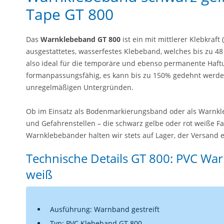
Tape GT 800
Das
Warnklebeband GT 800
ist ein mit mittlerer Klebkraf
ausgestattetes, wasserfestes Klebeband, welches bis zu 4
also ideal für die temporäre und ebenso permanente Haf
formanpassungsfähig, es kann bis zu 150% gedehnt werden
unregelmäßigen Untergründen.
Ob im Einsatz als Bodenmarkierungsband oder als Warnk
und Gefahrenstellen – die schwarz gelbe oder rot weiße Far
Warnklebebänder halten wir stets auf Lager, der Versand 
Technische Details GT 800: PVC War
weiß
Ausführung: Warnband gestreift
Typ: PVC Klebeband GT 800