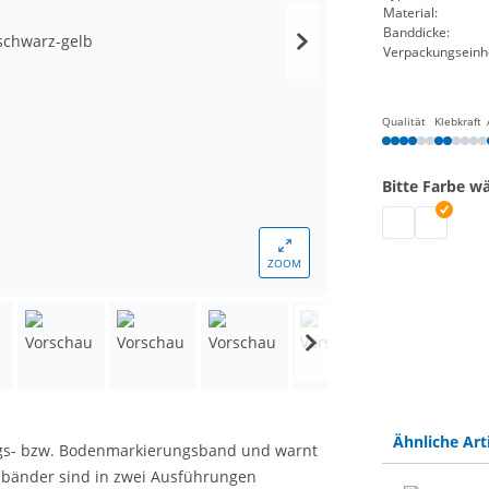
Material:
Banddicke:
Verpackungseinhe
Qualität
Klebkraft
Bitte Farbe w
Warnklebeband
Warnkleb
ZOOM
Ähnliche Art
ungs- bzw. Bodenmarkierungsband und warnt
nbänder sind in zwei Ausführungen