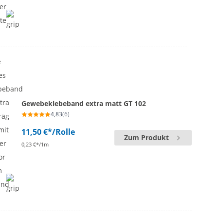
Gewebeklebeband extra matt GT 102
4,83
(6)
11,50 €*
/Rolle
Zum Produkt
0,23 €*/1m