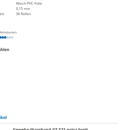
Weich-PVC-Folie
0,15 mm
it:
36 Rollen
Ablösbarkeit
ählen
 | rot-weiß
eband | schwarz-gelb
ikel
Gewebe-Warnband GT 571 extra breit