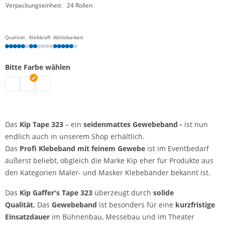
Verpackungseinheit:
24 Rollen
Qualität
Klebkraft
Ablösbarkeit
Bitte Farbe wählen
Kip Tape | schwarz
Kip Tape | weiß
Kip Tape | rot
Das
Kip Tape 323
– ein
seidenmattes Gewebeband
-
ist nun
endlich auch in unserem Shop erhältlich.
Das
Profi Klebeband
mit feinem Gewebe
ist im Eventbedarf
äußerst beliebt, obgleich die Marke Kip eher für Produkte aus
den Kategorien Maler- und Masker Klebebänder bekannt ist.
Das
Kip Gaffer's Tape 323
überzeugt durch
solide
Qualität.
Das
Gewebeband
ist
besonders für eine
kurzfristige
Einsatzdauer
im Bühnenbau, Messebau und im Theater