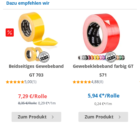
Dazu empfehlen wir
Beidseitiges Gewebeband
Gewebeklebeband farbig GT
GT 703
571
5,00
(5)
4,88
(8)
5,94 €*
/Rolle
7,29 €
/Rolle
8,35 €
/Rolle
0,29 €*/1m
0,24 €*/1m
Zum Produkt
Zum Produkt