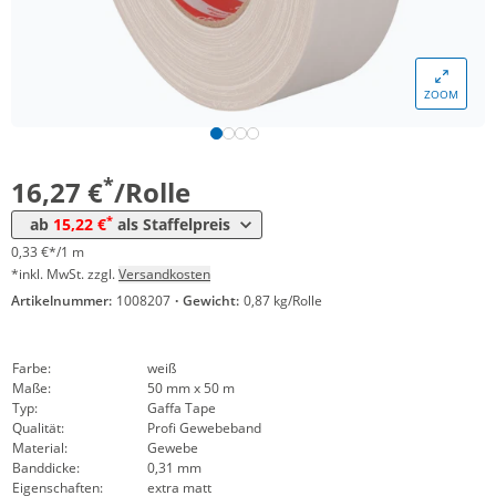
ZOOM
Menge
Preis
*
ab 24 Rollen
15,22 €
0,30 €*/1m
*
16,27 €
/Rolle
*
ab
15,22 €
als Staffelpreis
0,33 €*/1 m
*inkl. MwSt. zzgl.
Versandkosten
Artikelnummer:
1008207
·
Gewicht:
0,87 kg/Rolle
Farbe:
weiß
Maße:
50 mm x 50 m
Typ:
Gaffa Tape
Qualität:
Profi Gewebeband
Material:
Gewebe
Banddicke:
0,31 mm
Eigenschaften:
extra matt