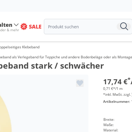
alten
SALE
nder & mehr
oppelseitiges Klebeband
beband als Verlegeband für Teppiche und andere Bodenbeläge oder als Montage
ebeband stark / schwächer
Menge
ab 36 R
*
17,74 €
0,71 €*/1 m
*inkl. MwSt. zzgl.
Artikelnummer:
Breite:
Maße:
Material: