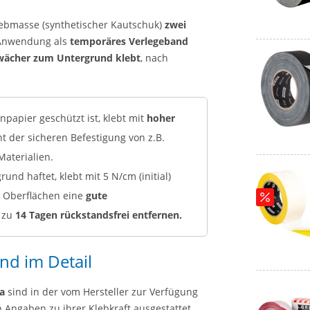
lebmasse (synthetischer Kautschuk)
zwei
r Anwendung als
temporäres Verlegeband
wächer zum Untergrund klebt
, nach
papier geschützt ist, klebt mit
hoher
ent der sicheren Befestigung von z.B.
Materialien.
und haftet, klebt mit 5 N/cm (initial)
n Oberflächen eine
gute
s zu
14 Tagen rückstandsfrei entfernen.
nd im Detail
a
sind in der vom Hersteller zur Verfügung
n Angaben zu ihrer Klebkraft ausgestattet.