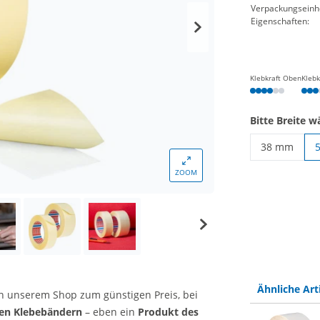
Verpackungseinhe
Eigenschaften:
Klebkraft Oben
Klebk
Bitte Breite w
38 mm
tesa Doppel
ZOOM
Ähnliche Art
in unserem Shop zum günstigen Preis, bei
gen Klebebändern
– eben ein
Produkt des