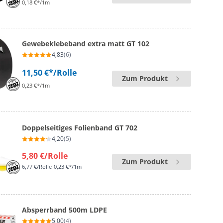
0,18 €*/1m
Gewebeklebeband extra matt GT 102
4,83
(6)
11,50 €*
/Rolle
Zum Produkt
0,23 €*/1m
Doppelseitiges Folienband GT 702
4,20
(5)
5,80 €
/Rolle
Zum Produkt
6,77 €
/Rolle
0,23 €*/1m
Absperrband 500m LDPE
5,00
(4)