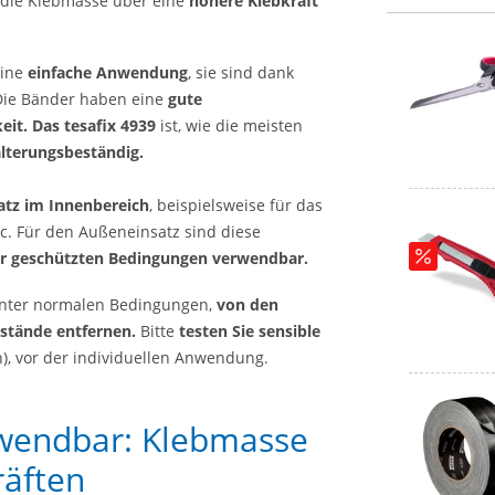
 die Klebmasse über eine
höhere Klebkraft
eine
einfache Anwendung
, sie sind dank
ie Bänder haben eine
gute
eit. Das tesafix 4939
ist, wie die meisten
alterungsbeständig.
atz im Innenbereich
, beispielsweise für das
c. Für den Außeneinsatz sind diese
ter geschützten Bedingungen verwendbar.
unter normalen Bedingungen,
von den
stände entfernen.
Bitte
testen Sie sensible
in), vor der individuellen Anwendung.
erwendbar: Klebmasse
räften