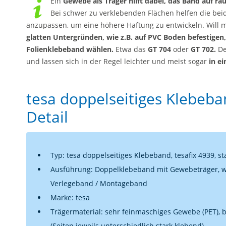
Ein
Gewebe als Träger hilft dabei, das Band auf ra
Bei schwer zu verklebenden Flächen helfen die bei
anzupassen, um eine höhere Haftung zu entwickeln. Will
glatten Untergründen, wie z.B. auf PVC Boden befestigen
Folienklebeband wählen.
Etwa das
GT 704
oder
GT 702.
De
und lassen sich in der Regel leichter und meist sogar
in e
tesa doppelseitiges Klebeba
Detail
Typ: tesa doppelseitiges Klebeband, tesafix 4939, 
Ausführung: Doppelklebeband mit Gewebeträger, 
Verlegeband / Montageband
Marke: tesa
Trägermaterial: sehr feinmaschiges Gewebe (PET), be
(Seiten jeweils unterschiedlich stark klebend)