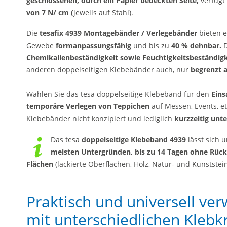
geschlossenen, durch ein Papier bedeckten Seite,
verfügt
von 7 N/ cm (
jeweils auf Stahl).
Die
tesafix 4939 Montagebänder / Verlegebänder
bieten 
Gewebe
formanpassungsfähig
und bis zu
40 % dehnbar.
D
Chemikalienbeständigkeit sowie Feuchtigkeitsbeständigk
anderen doppelseitigen Klebebänder auch, nur
begrenzt 
Wählen Sie das tesa doppelseitige Klebeband für den
Eins
temporäre Verlegen von Teppichen
auf Messen, Events, et
Klebebänder nicht konzipiert und lediglich
kurzzeitig un
Das tesa
doppelseitige Klebeband 4939
lässt sich 
meisten Untergründen, bis zu 14 Tagen ohne Rück
Flächen
(lackierte Oberflächen, Holz, Natur- und Kunstste
Praktisch und universell v
mit unterschiedlichen Klebk