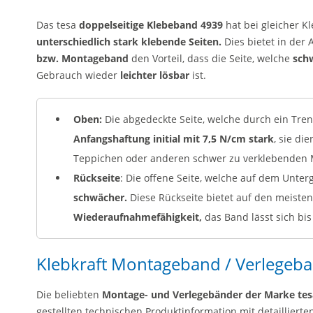
Das tesa
doppelseitige Klebeband 4939
hat bei gleicher K
unterschiedlich stark klebende Seiten.
Dies bietet in de
bzw. Montageband
den Vorteil, dass die Seite, welche
sch
Gebrauch wieder
leichter lösbar
ist.
Oben:
Die abgedeckte Seite, welche durch ein Trenn
Anfangshaftung initial mit 7,5 N/cm stark
, sie di
Teppichen oder anderen schwer zu verklebenden 
Rückseite
: Die offene Seite, welche auf dem Untergr
schwächer.
Diese Rückseite bietet auf den meiste
Wiederaufnahmefähigkeit,
das Band lässt sich bi
Klebkraft Montageband / Verlegeba
Die beliebten
Montage- und Verlegebänder der Marke tes
gestellten technischen Produktinformation mit detaillierte