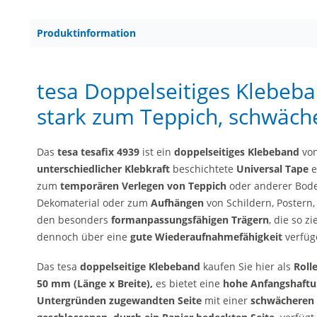
Produktinformation
tesa Doppelseitiges Klebeba
stark zum Teppich, schwäc
Das
tesa tesafix 4939
ist ein
doppelseitiges Klebeband
vo
unterschiedlicher Klebkraft
beschichtete
Universal Tape
e
zum
temporären
Verlegen von Teppich
oder anderer Bod
Dekomaterial oder zum
Aufhängen
von Schildern, Postern, 
den besonders
formanpassungsfähigen Trägern
, die so z
dennoch über eine
gute Wiederaufnahmefähigkeit
verfüg
Das tesa
doppelseitige Klebeband
kaufen Sie hier als
Rolle
50 mm (Länge x Breite),
es bietet eine
hohe Anfangshaft
Untergründen zugewandten Seite
mit einer
schwächeren 