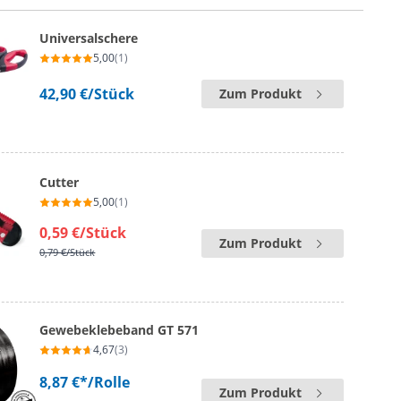
Universalschere
5,00
(1)
42,90 €
/Stück
Zum Produkt
Cutter
5,00
(1)
0,59 €
/Stück
Zum Produkt
0,79 €
/Stück
Gewebeklebeband GT 571
4,67
(3)
8,87 €*
/Rolle
Zum Produkt