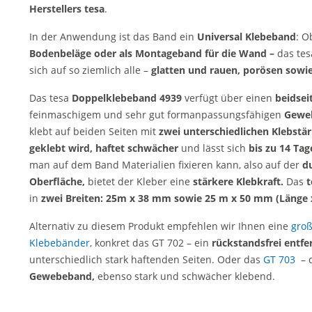
Herstellers tesa
.
In der Anwendung ist das Band ein
Universal Klebeband
: O
Bodenbeläge oder als Montageband für die Wand –
das tes
sich auf so ziemlich alle –
glatten und rauen, porösen sowie
Das tesa
Doppelklebeband
4939
verfügt über einen
beidsei
feinmaschigem und sehr gut formanpassungsfähigen
Gewe
klebt auf beiden Seiten mit
zwei unterschiedlichen Klebstä
geklebt wird, haftet schwächer
und lässt sich
bis zu 14 Tag
man auf dem Band Materialien fixieren kann, also auf der
du
Oberfläche,
bietet der Kleber eine
stärkere Klebkraft.
Das
t
in
zwei Breiten: 25m x 38 mm sowie 25 m x 50 mm (Länge x
Alternativ zu diesem Produkt empfehlen wir Ihnen eine
groß
Klebebänder
, konkret das GT 702 – ein
rückstandsfrei entfe
unterschiedlich stark haftenden Seiten. Oder das
GT 703
– 
Gewebeband,
ebenso stark und schwächer klebend.