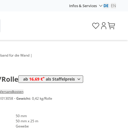
DE
|
EN
Infos & Services
band für die Wand |
Preis
*
ollen
16,69 €
0,67 €*/1m
/Rolle
*
ab
16,69 €
als Staffelpreis
Versandkosten
1013058
·
Gewicht:
0,42 kg/Rolle
50 mm
50 mm x 25 m
Gewebe