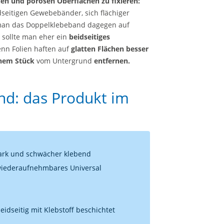
uen und porösen Oberflächen zu fixieren:
dseitigen Gewebebänder, sich flächiger
 man das Doppelklebeband dagegen auf
,
sollte man eher ein
beidseitiges
nn Folien haften auf
glatten Flächen besser
inem Stück
vom Untergrund
entfernen.
nd: das Produkt im
stark und schwächer klebend
wiederaufnehmbares Universal
idseitig mit Klebstoff beschichtet