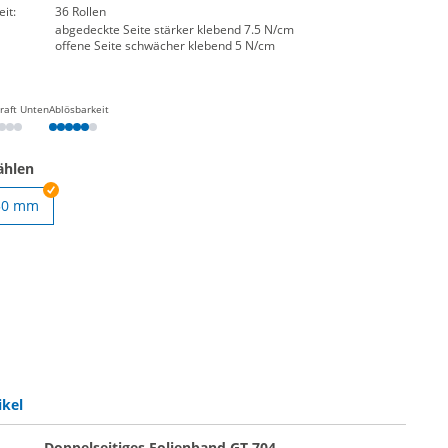
it:
36 Rollen
abgedeckte Seite stärker klebend 7.5 N/cm
offene Seite schwächer klebend 5 N/cm
raft Unten
Ablösbarkeit
ählen
50 mm
seitiges Klebeband | 38 mm
ikel
Doppelseitiges Folienband GT 704