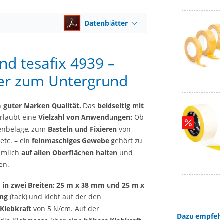
Datenblätter
nd tesafix 4939 –
her zum Untergrund
n
guter Marken Qualität.
Das
beidseitig mit
rlaubt eine
Vielzahl von Anwendungen:
Ob
enbeläge, zum
Basteln und Fixieren
von
etc. – ein
feinmaschiges Gewebe
gehört zu
iemlich
auf allen Oberflächen halten
und
en.
 in zwei Breiten: 25 m x 38 mm und 25 m x
ung
(tack) und klebt auf der den
Klebkraft
von 5 N/cm. Auf der
Dazu empfeh