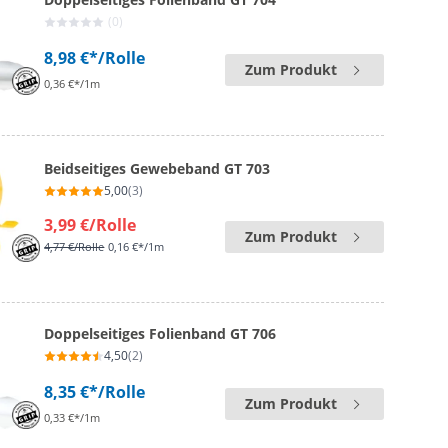
(0)
8,98 €*
/Rolle
Zum Produkt
0,36 €*/1m
Beidseitiges Gewebeband GT 703
5,00
(3)
3,99 €
/Rolle
Zum Produkt
4,77 €
/Rolle
0,16 €*/1m
Doppelseitiges Folienband GT 706
4,50
(2)
8,35 €*
/Rolle
Zum Produkt
0,33 €*/1m