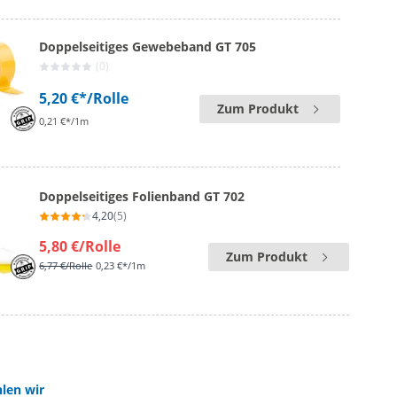
Doppelseitiges Gewebeband GT 705
(0)
5,20 €*
/Rolle
Zum Produkt
0,21 €*/1m
Doppelseitiges Folienband GT 702
4,20
(5)
5,80 €
/Rolle
Zum Produkt
6,77 €
/Rolle
0,23 €*/1m
len wir