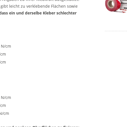
gibt leicht zu verklebende Flächen sowie
 dass ein und derselbe Kleber schlechter
8 N/cm
N/cm
N/cm
5 N/cm
N/cm
 N/cm