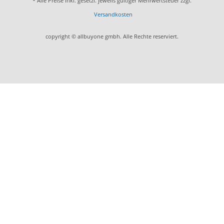
* Alle Preise inkl. gesetzl. jeweils gültiger Mehrwertsteuer zzgl.
Versandkosten
copyright © allbuyone gmbh. Alle Rechte reserviert.