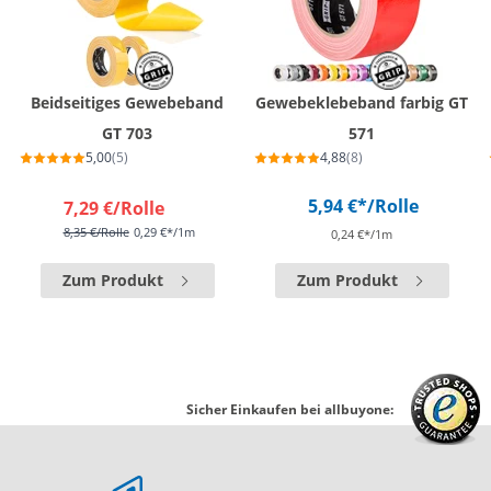
Beidseitiges Gewebeband
Gewebeklebeband farbig GT
GT 703
571
5,00
(5)
4,88
(8)
5,94 €*
/Rolle
7,29 €
/Rolle
8,35 €
/Rolle
0,29 €*/1m
0,24 €*/1m
Zum Produkt
Zum Produkt
Sicher Einkaufen bei allbuyone: