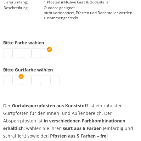
Lieferumfang:
1 Pfosten inklusive Gurt & Bodenteller
Beschreibung:
Outdoor geeignet
nicht vormontiert, Pfosten und Bodenteller werden
zusammengesteckt
Bitte Farbe wählen
Gurtabsperrpfosten | grau
Gurtabsperrpfosten | schwarz
Gurtabsperrpfosten | weiß
Gurtabsperrpfosten | rot
Gurtabsperrpfosten | gelb
Bitte Gurtfarbe wählen
Gurtabsperrpfosten | rot
Gurtabsperrpfosten | signalgelb
Gurtabsperrpfosten | schwarz-gelb
Gurtabsperrpfosten | schwarz
Gurtabsperrpfosten | rot-weiß
Gurtabsperrpfosten | blau
Der
Gurtabsperrpfosten aus Kunststoff
ist ein robuster
Gurtpfosten für den Innen- und Außenbereich. Der
Absperrpfosten ist
in verschiedenen Farbkombinationen
erhältlich
: wählen Sie Ihren
Gurt aus 6 Farben
(einfarbig und
schraffiert) sowie den
Pfosten aus 5 Farben
–
frei