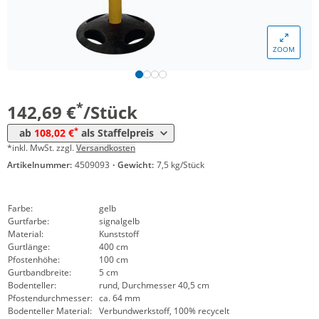
Menge
Preis
ZOOM
*
ab 5 Stück
127,40 €
*
ab 10 Stück
108,02 €
*
142,69 €
/Stück
*
ab
108,02 €
als Staffelpreis
*inkl. MwSt. zzgl.
Versandkosten
Artikelnummer:
4509093
·
Gewicht:
7,5 kg/Stück
Farbe:
gelb
Gurtfarbe:
signalgelb
Material:
Kunststoff
Gurtlänge:
400 cm
Pfostenhöhe:
100 cm
Gurtbandbreite:
5 cm
Bodenteller:
rund, Durchmesser 40,5 cm
Pfostendurchmesser:
ca. 64 mm
Bodenteller Material:
Verbundwerkstoff, 100% recycelt