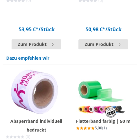
(0)
(0)
53,95 €*
/Stück
50,98 €*
/Stück
Zum Produkt
Zum Produkt
Dazu empfehlen wir
Absperrband individuell
Flatterband farbig | 50 m
5,00
(1)
bedruckt
(0)