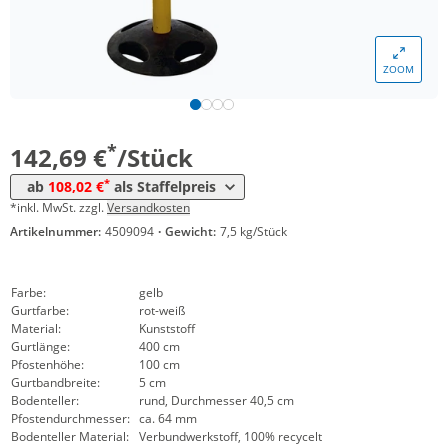
Menge
Preis
ZOOM
*
ab 5 Stück
127,40 €
*
ab 10 Stück
108,02 €
*
142,69 €
/Stück
*
ab
108,02 €
als Staffelpreis
*inkl. MwSt. zzgl.
Versandkosten
Artikelnummer:
4509094
·
Gewicht:
7,5 kg/Stück
Farbe:
gelb
Gurtfarbe:
rot-weiß
Material:
Kunststoff
Gurtlänge:
400 cm
Pfostenhöhe:
100 cm
Gurtbandbreite:
5 cm
Bodenteller:
rund, Durchmesser 40,5 cm
Pfostendurchmesser:
ca. 64 mm
Bodenteller Material:
Verbundwerkstoff, 100% recycelt