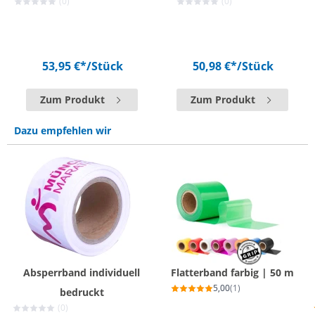
(0)
(0)
53,95 €*
/Stück
50,98 €*
/Stück
Zum Produkt
Zum Produkt
Dazu empfehlen wir
Absperrband individuell
Flatterband farbig | 50 m
5,00
(1)
bedruckt
(0)