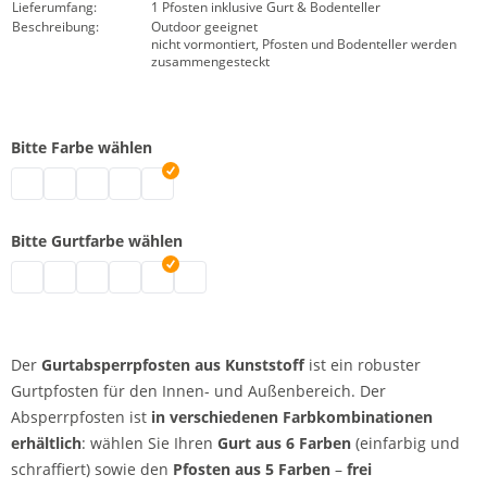
Lieferumfang:
1 Pfosten inklusive Gurt & Bodenteller
Beschreibung:
Outdoor geeignet
nicht vormontiert, Pfosten und Bodenteller werden
zusammengesteckt
Bitte Farbe wählen
Gurtabsperrpfosten | grau
Gurtabsperrpfosten | schwarz
Gurtabsperrpfosten | weiß
Gurtabsperrpfosten | rot
Gurtabsperrpfosten | gelb
Bitte Gurtfarbe wählen
Gurtabsperrpfosten | rot
Gurtabsperrpfosten | signalgelb
Gurtabsperrpfosten | schwarz-gelb
Gurtabsperrpfosten | schwarz
Gurtabsperrpfosten | rot-weiß
Gurtabsperrpfosten | blau
Der
Gurtabsperrpfosten aus Kunststoff
ist ein robuster
Gurtpfosten für den Innen- und Außenbereich. Der
Absperrpfosten ist
in verschiedenen Farbkombinationen
erhältlich
: wählen Sie Ihren
Gurt aus 6 Farben
(einfarbig und
schraffiert) sowie den
Pfosten aus 5 Farben
–
frei