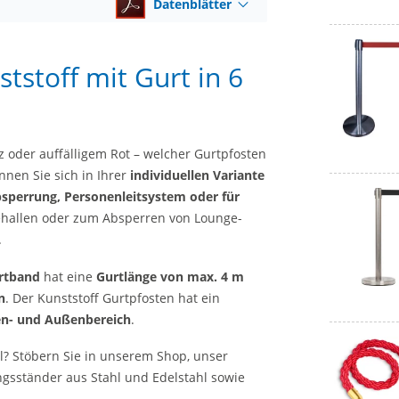
Datenblätter
tstoff mit Gurt in 6
z oder auffälligem Rot – welcher Gurtpfosten
nnen Sie sich in Ihrer
individuellen Variante
sperrung, Personenleitsystem oder für
tehallen oder zum Absperren von Lounge-
.
rtband
hat eine
Gurtlänge von max. 4 m
n
. Der Kunststoff Gurtpfosten hat ein
en- und Außenbereich
.
l? Stöbern Sie in unserem Shop, unser
gsständer aus Stahl und Edelstahl sowie