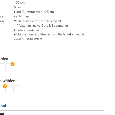
100 cm
5 cm
rund, Durchmesser 40,5 cm
ser:
ca. 64 mm
ial:
Verbundwerkstoff, 100% recycelt
1 Pfosten inklusive Gurt & Bodenteller
Outdoor geeignet
nicht vormontiert, Pfosten und Bodenteller werden
zusammengesteckt
ählen
osten | grau
rrpfosten | schwarz
bsperrpfosten | weiß
urtabsperrpfosten | rot
Gurtabsperrpfosten | gelb
be wählen
osten | rot
rrpfosten | signalgelb
bsperrpfosten | schwarz-gelb
urtabsperrpfosten | schwarz
Gurtabsperrpfosten | rot-weiß
Gurtabsperrpfosten | blau
ikel