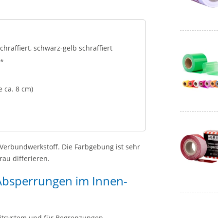
chraffiert, schwarz-gelb schraffiert
t*
 ca. 8 cm)
Verbundwerkstoff. Die Farbgebung ist sehr
au differieren.
r Absperrungen im Innen-
eitsystem und für Begrenzungen