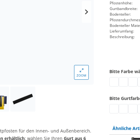
Pfostenhöhe:
Gurtbandbreite:
Bodenteller:
Pfostendurchmes
Bodenteller Mater
Lieferumfang:
Beschreibung:
Bitte Farbe w
ZOOM
Gurtabsperrpf
Gurtabspe
Gurta
G
Bitte Gurtfar
Gurtabsperrpf
Gurtabspe
Gurta
G
Ähnliche Art
rtpfosten für den Innen- und Außenbereich.
 erhältlich
: wählen Sie Ihren
Gurt aus 6