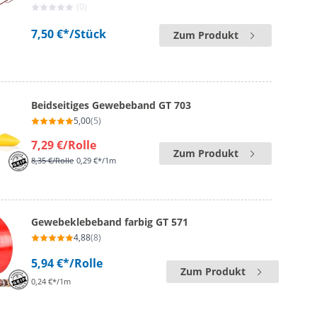
(0)
7,50 €*
/Stück
Zum Produkt
Beidseitiges Gewebeband GT 703
5,00
(5)
7,29 €
/Rolle
Zum Produkt
8,35 €
/Rolle
0,29 €*/1m
Gewebeklebeband farbig GT 571
4,88
(8)
5,94 €*
/Rolle
Zum Produkt
0,24 €*/1m