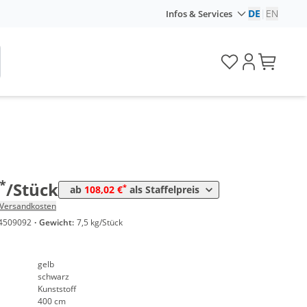
DE
|
EN
Infos & Services
nge
Preis
*
5 Stück
127,40 €
*
10 Stück
108,02 €
*
/Stück
*
ab
108,02 €
als Staffelpreis
Versandkosten
4509092
·
Gewicht:
7,5 kg/Stück
gelb
schwarz
Kunststoff
400 cm