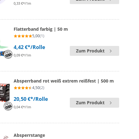
0,33 €*/1m
Flatterband farbig | 50 m
5,00
(1)
4,42 €*
/Rolle
Zum Produkt
0,09 €*/1m
Absperrband rot weiß extrem reißfest | 500 m
4,50
(2)
20,50 €*
/Rolle
Zum Produkt
0,04 €*/1m
Absperrstange