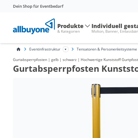
Dein Shop für Eventbedarf
Produkte
Individuell gest
& Kategorien
Molton, Banner, Einlassbä
Eventinfrastruktur
Tensatoren & Personenleitsysteme
Gurtabsperrpfosten | gelb | schwarz | Hochwertige Kunststoff Gurtpfost
Gurtabsperrpfosten Kunststo