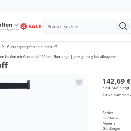
alten
SALE
nder & mehr
Gurtabsperrpfosten Kunststoff
Me
en kaufen mit Gurtband 400 cm Überlänge | Jetzt günstig bei allbuyone
ff
ab 
ab 
142,69 €
*inkl. MwSt. zzgl.
Artikelnummer:
Farbe:
Gurtfarbe:
Material:
Gurtlänge: