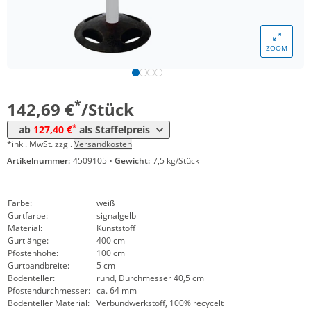
ZOOM
Menge
Preis
*
ab 5 Stück
127,40 €
*
142,69 €
/Stück
*
ab
127,40 €
als Staffelpreis
*inkl. MwSt. zzgl.
Versandkosten
Artikelnummer:
4509105
·
Gewicht:
7,5 kg/Stück
Farbe:
weiß
Gurtfarbe:
signalgelb
Material:
Kunststoff
Gurtlänge:
400 cm
Pfostenhöhe:
100 cm
Gurtbandbreite:
5 cm
Bodenteller:
rund, Durchmesser 40,5 cm
Pfostendurchmesser:
ca. 64 mm
Bodenteller Material:
Verbundwerkstoff, 100% recycelt