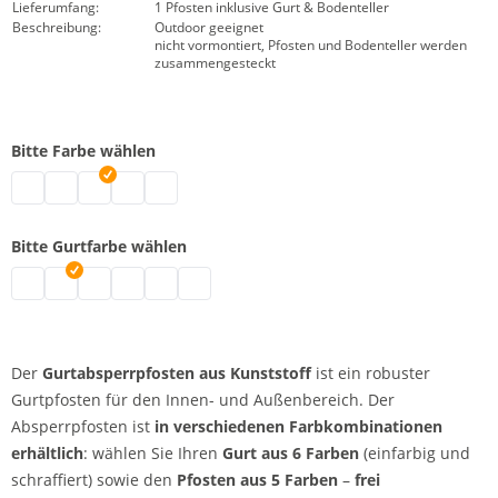
Lieferumfang:
1 Pfosten inklusive Gurt & Bodenteller
Beschreibung:
Outdoor geeignet
nicht vormontiert, Pfosten und Bodenteller werden
zusammengesteckt
Bitte Farbe wählen
Gurtabsperrpfosten | grau
Gurtabsperrpfosten | schwarz
Gurtabsperrpfosten | weiß
Gurtabsperrpfosten | rot
Gurtabsperrpfosten | gelb
Bitte Gurtfarbe wählen
Gurtabsperrpfosten | rot
Gurtabsperrpfosten | signalgelb
Gurtabsperrpfosten | schwarz-gelb
Gurtabsperrpfosten | schwarz
Gurtabsperrpfosten | rot-weiß
Gurtabsperrpfosten | blau
Der
Gurtabsperrpfosten aus Kunststoff
ist ein robuster
Gurtpfosten für den Innen- und Außenbereich. Der
Absperrpfosten ist
in verschiedenen Farbkombinationen
erhältlich
: wählen Sie Ihren
Gurt aus 6 Farben
(einfarbig und
schraffiert) sowie den
Pfosten aus 5 Farben
–
frei