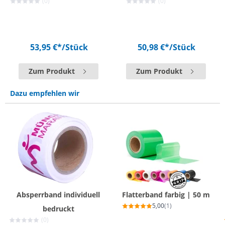
(0)
(0)
53,95 €*
/Stück
50,98 €*
/Stück
Zum Produkt
Zum Produkt
Dazu empfehlen wir
Absperrband individuell
Flatterband farbig | 50 m
5,00
(1)
bedruckt
(0)