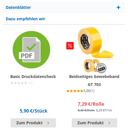
Datenblätter
Dazu empfehlen wir
Basic Druckdatencheck
Beidseitiges Gewebeband
(0)
GT 703
5,00
(5)
7,29 €
/Rolle
5,90 €
/Stück
8,35 €
/Rolle
0,29 €*/1m
Zum Produkt
Zum Produkt