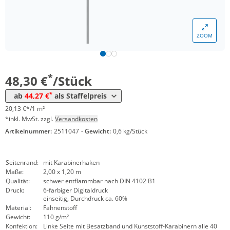
Menge
Preis
ZOOM
*
ab 5 Stück
47,53 €
19,80 €*/1m²
*
ab 10 Stück
44,27 €
18,45 €*/1m²
*
48,30 €
/Stück
*
ab
44,27 €
als Staffelpreis
20,13 €*/1 m²
*inkl. MwSt. zzgl.
Versandkosten
Artikelnummer:
2511047
·
Gewicht:
0,6 kg/Stück
Seitenrand:
mit Karabinerhaken
Maße:
2,00 x 1,20 m
Qualität:
schwer entflammbar nach DIN 4102 B1
Druck:
6-farbiger Digitaldruck
einseitig, Durchdruck ca. 60%
Material:
Fahnenstoff
Gewicht:
110 g/m²
Konfektion:
Linke Seite mit Besatzband und Kunststoff-Karabinern alle 40