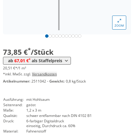
Menge
Preis
ZOOM
*
ab 5 Stück
71,81 €
19,95 €*/1m²
*
ab 10 Stück
67,01 €
18,61 €*/1m²
*
73,85 €
/Stück
*
ab
67,01 €
als Staffelpreis
20,51 €*/1 m²
*inkl. MwSt. zzgl.
Versandkosten
Artikelnummer:
2511042
·
Gewicht:
0,8 kg/Stück
Ausführung:
mit Hohlsaum
Seitenrand:
geöst
Maße:
1,2 x 3 m
Qualität:
schwer entflammbar nach DIN 4102 B1
Druck:
6-farbiger Digitaldruck
einseitig, Durchdruck ca. 60%
Material:
Fahnenstoff