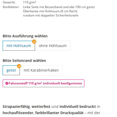
Gewicht:
110 g/m²
Konfektion:
Linke Seite mit Besatzband und alle 100 cm geöst
Oberkante mit Hohlsaum (8 cm flach)
rundum mit doppelter Sicherheitsnaht
Bitte Ausführung wählen
mit Hohlsaum
ohne Hohlsaum
Auslegerfahne | ohne Hohlsaum
Bitte Seitenrand wählen
geöst
mit Karabinerhaken
Auslegerfahne | mit Karabinerhaken
Fahnenstoff 110 g/m² individuell konfigurieren
Strapazierfähig
,
wetterfest
und
individuell bedruckt
in
hochauflösender, farbbrillanter Druckqualiät
– mit der