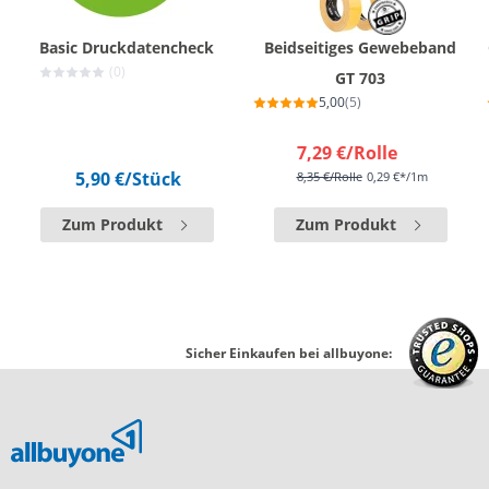
Basic Druckdatencheck
Beidseitiges Gewebeband
(0)
GT 703
5,00
(5)
7,29 €
/Rolle
5,90 €
/Stück
8,35 €
/Rolle
0,29 €*/1m
Zum Produkt
Zum Produkt
Sicher Einkaufen bei allbuyone: