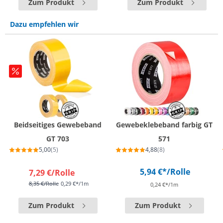
Zum Produkt
Zum Produkt
Dazu empfehlen wir
Beidseitiges Gewebeband
Gewebeklebeband farbig GT
GT 703
571
5,00
(5)
4,88
(8)
5,94 €*
/Rolle
7,29 €
/Rolle
8,35 €
/Rolle
0,29 €*/1m
0,24 €*/1m
Zum Produkt
Zum Produkt