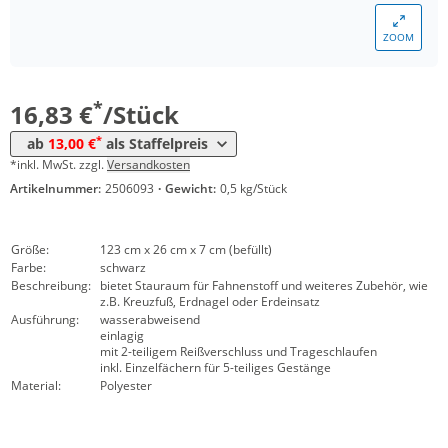
*
ab 10 Stück
15,81 €
ZOOM
*
ab 30 Stück
14,94 €
*
ab 100 Stück
13,00 €
*
16,83 €
/Stück
*
ab
13,00 €
als Staffelpreis
*inkl. MwSt. zzgl.
Versandkosten
Artikelnummer:
2506093
·
Gewicht:
0,5 kg/Stück
Größe:
123 cm x 26 cm x 7 cm (befüllt)
Farbe:
schwarz
Beschreibung:
bietet Stauraum für Fahnenstoff und weiteres Zubehör, wie
z.B. Kreuzfuß, Erdnagel oder Erdeinsatz
Ausführung:
wasserabweisend
einlagig
mit 2-teiligem Reißverschluss und Trageschlaufen
inkl. Einzelfächern für 5-teiliges Gestänge
Material:
Polyester