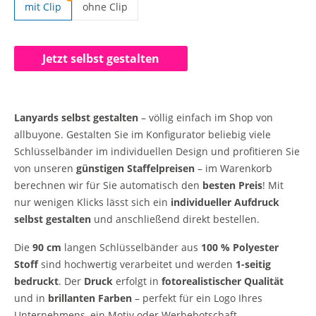
mit Clip
ohne Clip
Lanyards selbst gestalten | ohne Clip
Jetzt selbst gestalten
Lanyards selbst gestalten
– völlig einfach im Shop von
allbuyone. Gestalten Sie im Konfigurator beliebig viele
Schlüsselbänder im individuellen Design und profitieren Sie
von unseren
günstigen Staffelpreisen
– im Warenkorb
berechnen wir für Sie automatisch den
besten Preis
! Mit
nur wenigen Klicks lässt sich ein
individueller Aufdruck
selbst gestalten
und anschließend direkt bestellen.
Die
90 cm
langen Schlüsselbänder aus
100 % Polyester
Stoff
sind hochwertig verarbeitet und werden
1-seitig
bedruckt
. Der
Druck
erfolgt in
fotorealistischer Qualität
und in
brillanten Farben
– perfekt für ein Logo Ihres
Unternehmens, ein Motiv oder Werbebotschaft.