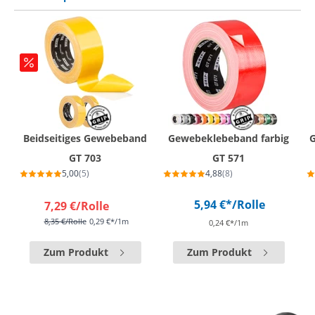
Beidseitiges Gewebeband
Gewebeklebeband farbig
GT 703
GT 571
5,00
(5)
4,88
(8)
5,94 €*
/Rolle
7,29 €
/Rolle
8,35 €
/Rolle
0,29 €*/1m
0,24 €*/1m
Zum Produkt
Zum Produkt