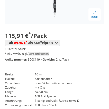
*
ab 10 Pack
95,91 €
0,96 €*/1Stück
*
ab 30 Pack
93,89 €
0,94 €*/1Stück
ZOOM
*
ab 50 Pack
91,99 €
0,92 €*/1Stück
*
115,91 €
/Pack
*
ab 100 Pack
89,96 €
0,90 €*/1Stück
*
ab
89,96 €
als Staffelpreis
1,16 €*/1 Stück
*inkl. MwSt. zzgl.
Versandkosten
Artikelnummer:
3508119
·
Gewicht:
2 kg/Pack
Breite:
10 mm
Haken:
Kartenhalter
Verschluss:
ohne Sicherheitsverschluss
Zubehör:
mit Clip
Länge:
ca. 90 cm
Material:
100 % Polyester
Ausführung:
1-seitig bedruckt, Rückseite weiß
Verpackungseinheit:
100 Stück / Pack