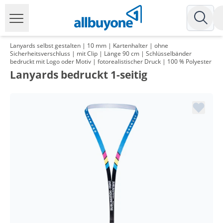
Lanyards selbst gestalten | 10 mm | Kartenhalter | ohne
Sicherheitsverschluss | mit Clip | Länge 90 cm | Schlüsselbänder
bedruckt mit Logo oder Motiv | fotorealistischer Druck | 100 % Polyester
Lanyards bedruckt 1-seitig
Menge
Preis
*
ab 2 Pack
105,91 €
1,06 €*/1Stück
*
ab 3 Pack
101,98 €
1,02 €*/1Stück
*
ab 5 Pack
97,94 €
0,98 €*/1Stück