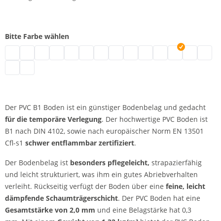
Bitte Farbe wählen
PVC B1 | grau
PVC B1 | schwarz
PVC B1 | weiß
PVC B1 | blau
PVC B1 | grün
PVC B1 | rot
PVC B1 | marine
PVC B1 | gelb
PVC B1 | beige
PVC B1 | orange
PVC B1 | achat
PVC B1 | carbo
PVC B1 | h
PVC B1 
PVC B1 | schiefer
PVC B1 | titan
Der PVC B1 Boden ist ein günstiger Bodenbelag und gedacht
für die temporäre Verlegung
. Der hochwertige PVC Boden ist
B1 nach DIN 4102, sowie nach europäischer Norm EN 13501
Cfl-s1
schwer entflammbar zertifiziert
.
Der Bodenbelag ist
besonders pflegeleicht,
strapazierfähig
und leicht strukturiert, was ihm ein gutes Abriebverhalten
verleiht. Rückseitig verfügt der Boden über eine
feine, leicht
dämpfende Schaumträgerschicht
. Der PVC Boden hat eine
Gesamtstärke von 2,0 mm
und eine Belagstärke hat 0,3