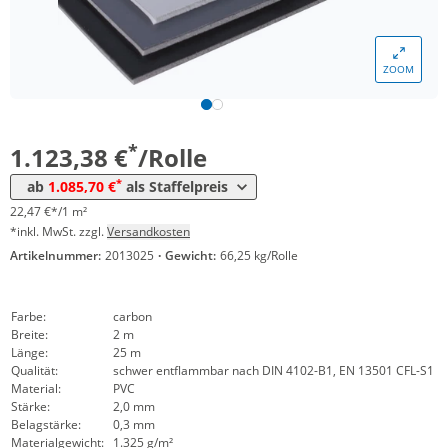
ZOOM
Menge
Preis
*
ab 4 Rollen
1.085,70 €
21,71 €*/1m²
*
1.123,38 €
/Rolle
*
ab
1.085,70 €
als Staffelpreis
22,47 €*/1 m²
*inkl. MwSt. zzgl.
Versandkosten
Artikelnummer:
2013025
·
Gewicht:
66,25 kg/Rolle
Farbe:
carbon
Breite:
2 m
Länge:
25 m
Qualität:
schwer entflammbar nach DIN 4102-B1, EN 13501 CFL-S1
Material:
PVC
Stärke:
2,0 mm
Belagstärke:
0,3 mm
Materialgewicht:
1.325 g/m²