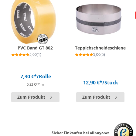
PVC Band GT 802
Teppichschneideschiene
5,00
(1)
5,00
(5)
7,30 €*
/Rolle
12,90 €*
/Stück
0,22 €*/1m
Zum Produkt
Zum Produkt
Sicher Einkaufen bei allbuyone: