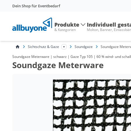
Dein Shop für Eventbedarf
Produkte
Individuell gest
& Kategorien
Molton, Banner, Einlassbä
Sichtschutz & Gaze
Soundgaze
Soundgaze Meter
Soundgaze Meterware | schwarz | Gaze Typ 105 | 60 % wind- und schalldu
Soundgaze Meterware