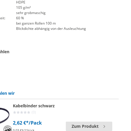
HDPE
105 g/m²
sehr grobmaschig
eit:
60 %
bei ganzen Rollen 100 m
Blickdichte abhängig von der Ausleuchtung
ählen
terware | schwarz
e Meterware | weiß
len wir
Kabelbinder schwarz
(0)
2,62 €*
/Pack
Zum Produkt
0,03 €*/1Stück