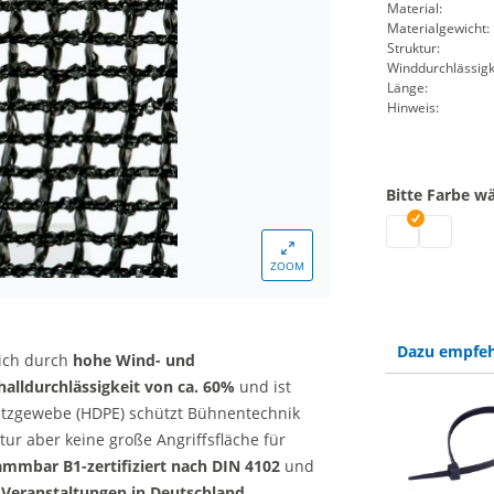
Material:
Materialgewicht:
Struktur:
Winddurchlässigk
Länge:
Hinweis:
Bitte Farbe w
Soundgaze Me
Soundgaz
ZOOM
Dazu empfeh
ich durch
hohe Wind- und
halldurchlässigkeit von ca. 60%
und ist
Netzgewebe (HDPE) schützt Bühnentechnik
tur aber keine große Angriffsfläche für
lammbar
B1-zertifiziert nach DIN 4102
und
Veranstaltungen in Deutschland
.