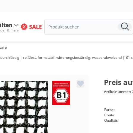
alten
SALE
nder & mehr
ware
rchlässig | reißfest, formstabil, witterungsbeständig, wasserabweisend | B1 s
Preis au
Artikelnummer:
Farbe:
Breite:
Qualität: