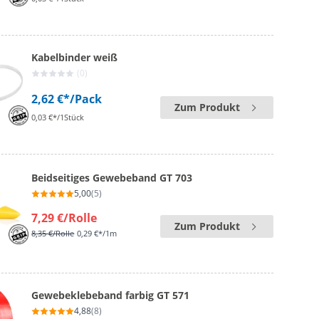
Kabelbinder weiß
(0)
2,62 €*
/Pack
Zum Produkt
0,03 €*/1Stück
Beidseitiges Gewebeband GT 703
5,00
(5)
7,29 €
/Rolle
Zum Produkt
8,35 €
/Rolle
0,29 €*/1m
Gewebeklebeband farbig GT 571
4,88
(8)