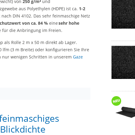
ewicht) von
250 g/m²
und
tzgewebe aus Polyethylen (HDPE) ist ca.
1-2
rt nach DIN 4102. Das sehr feinmaschige Netz
schutzwert von ca. 84 %
eine
sehr hohe
e für die Anbringung im Freien.
p als Rolle 2 m x 50 m direkt ab Lager.
fm (3 m Breite) oder konfigurieren Sie Ihre
n nur wenigen Schritten in unserem
Gaze
 feinmaschiges
Blickdichte