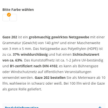
Bitte Farbe wählen
Gaze 202 Meterware | schwarz
Gaze 202 Meterware | weiß
Gaze 202
ist ein
grobmaschig gewirktes Netzgewebe
mit einer
Grammatur (Gewicht) von 140 g/m² und einer Maschenweite
von 3 mm x 5 mm. Das Netzgewebe aus Polyethylen (HDPE) ist
zu ca.
37% winddurchlässig
und hat einen
Sichtschutzwert
von ca. 63%
. Das Kunststoffnetz ist ca. 1-2 Jahre UV-beständig
und
B1-zertifiziert nach DIN 4102
, es kann als Bühnengaze
oder Windschutznetz auf öffentlichen Veranstaltungen
verwendet werden.
Gaze 202 bestellen
Sie als Meterware ab 10
lfm, wahlweise in schwarz oder weiß. Bei 100 lfm wird die Gaze
als ganze Rolle geliefert.
Produktinformation