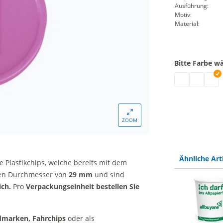
Ausführung:
Motiv:
Material:
Bitte Farbe w
Pfandchips | 
Pfandchip
Pfandc
ZOOM
Ähnliche Art
e Plastikchips, welche bereits mit dem
inen Durchmesser von
29 mm
und sind
lich.
Pro
Verpackungseinheit bestellen Sie
dmarken, Fahrchips
oder als