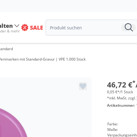
alten
SALE
nder & mehr
tandard
 & Wertmarken mit Standard-Gravur | VPE 1.000 Stück
*
46,72 €
0,05 €*/1 Stück
*inkl. MwSt. zzgl.
Artikelnummer:
Farbe:
Maße:
Verpackungseinhe