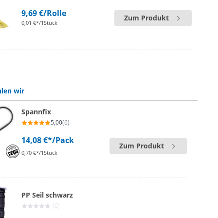
9,69 €
/Rolle
Zum Produkt
0,01 €*/1Stück
len wir
Spannfix
5,00
(6)
14,08 €*
/Pack
Zum Produkt
0,70 €*/1Stück
PP Seil schwarz
(0)