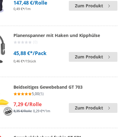
147,48 €
/Rolle
Zum Produkt
0,49 €*/1m
Planenspanner mit Haken und Kipphülse
(0)
45,88 €*
/Pack
Zum Produkt
0,46 €*/1Stück
Beidseitiges Gewebeband GT 703
5,00
(5)
7,29 €
/Rolle
Zum Produkt
8,35 €
/Rolle
0,29 €*/1m