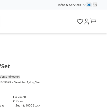
DE
|
EN
Infos & Services
/Set
Versandkosten
1009029
·
Gewicht:
1,4 kg/Set
lila-violett
Ø 29 mm
it:
1 Set mit 1000 Stück