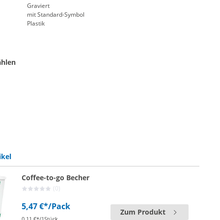
Graviert
mit Standard-Symbol
Plastik
ählen
weiß
s | grün
hips | lila-violett
ikel
Coffee-to-go Becher
(0)
5,47 €*
/Pack
Zum Produkt
0,11 €*/1Stück