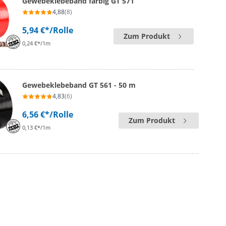
Gewebeklebeband farbig GT 571
4,88
(8)
5,94 €*
/Rolle
Zum Produkt
0,24 €*/1m
Gewebeklebeband GT 561 - 50 m
4,83
(6)
6,56 €*
/Rolle
Zum Produkt
0,13 €*/1m