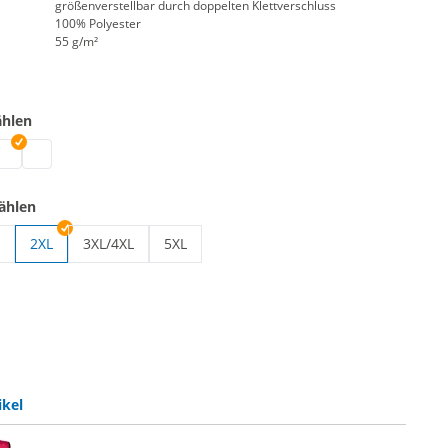
größenverstellbar durch doppelten Klettverschluss
100% Polyester
55 g/m²
ählen
ungsaktiv | blau
 atmungsaktiv | grün
este atmungsaktiv | rot
arnweste atmungsaktiv | gelb
Warnweste atmungsaktiv | orange
ählen
2XL
3XL/4XL
5XL
tmungsaktiv | S/M
nweste atmungsaktiv | L/XL
Warnweste atmungsaktiv | 3XL/4XL
Warnweste atmungsaktiv | 5XL
ikel