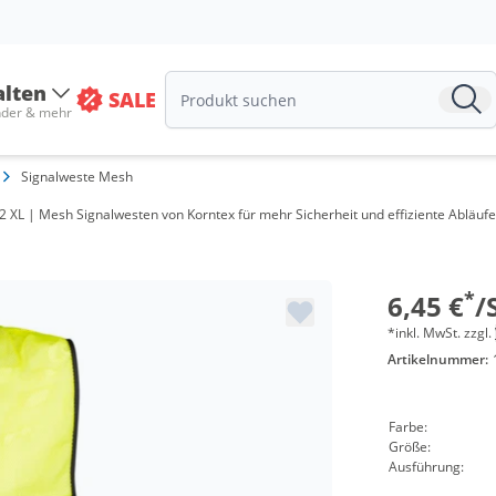
alten
SALE
nder & mehr
Signalweste Mesh
Menge
XL | Mesh Signalwesten von Korntex für mehr Sicherheit und effiziente Abläufe a
ab 10 Stü
ab 50 Stü
*
6,45 €
/
*inkl. MwSt. zzgl.
Artikelnummer:
Farbe:
Größe:
Ausführung: