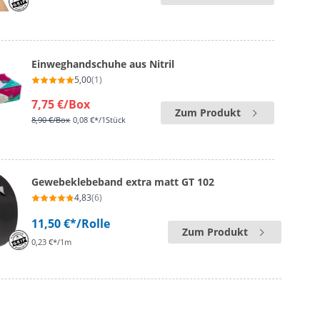
Einweghandschuhe aus Nitril
5,00
(1)
7,75 €
/Box
Zum Produkt
8,90 €
/Box
0,08 €*/1Stück
Gewebeklebeband extra matt GT 102
4,83
(6)
11,50 €*
/Rolle
Zum Produkt
0,23 €*/1m