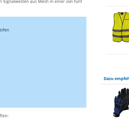
gen Signalwesten aus Mesh in einer von fünf
eifen
Dazu empfeh
ften: