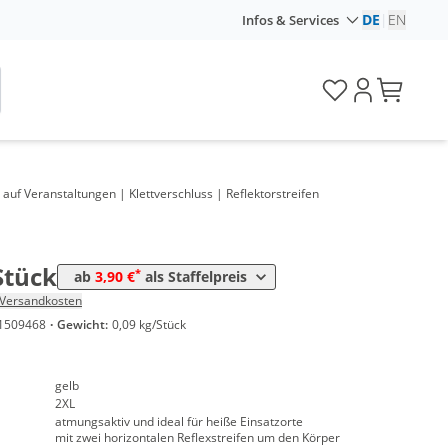
DE
|
EN
Infos & Services
Preis
uf Veranstaltungen | Klettverschluss | Reflektorstreifen
*
ck
4,45 €
*
ck
3,90 €
Stück
*
ab
3,90 €
als Staffelpreis
Versandkosten
1509468
·
Gewicht:
0,09 kg/Stück
gelb
2XL
atmungsaktiv und ideal für heiße Einsatzorte
mit zwei horizontalen Reflexstreifen um den Körper