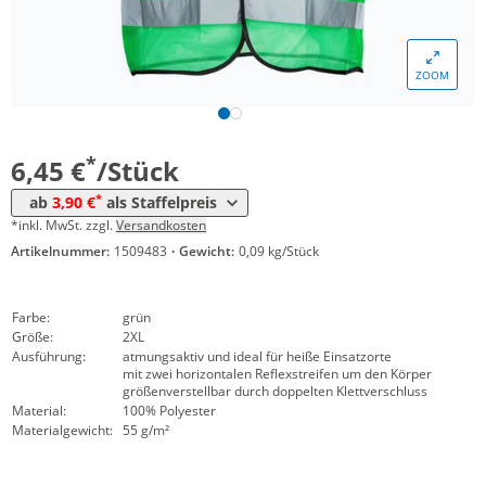
Menge
Preis
ZOOM
*
ab 10 Stück
4,45 €
*
ab 50 Stück
3,90 €
*
6,45 €
/Stück
*
ab
3,90 €
als Staffelpreis
*inkl. MwSt. zzgl.
Versandkosten
Artikelnummer:
1509483
·
Gewicht:
0,09 kg/Stück
Farbe:
grün
Größe:
2XL
Ausführung:
atmungsaktiv und ideal für heiße Einsatzorte
mit zwei horizontalen Reflexstreifen um den Körper
größenverstellbar durch doppelten Klettverschluss
Material:
100% Polyester
Materialgewicht:
55 g/m²