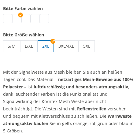
Bitte Farbe wählen
Warnweste atmungsaktiv | blau
Warnweste atmungsaktiv | grün
Warnweste atmungsaktiv | rot
Warnweste atmungsaktiv | gelb
Warnweste atmungsaktiv | orange
Bitte Größe wählen
S/M
L/XL
2XL
3XL/4XL
5XL
Warnweste atmungsaktiv | S/M
Warnweste atmungsaktiv | L/XL
Warnweste atmungsaktiv | 3XL/4XL
Warnweste atmungsaktiv 
Mit der Signalweste aus Mesh bleiben Sie auch an heißen
Tagen cool. Das Material –
netzartiges Mesh-Gewebe
aus 100%
Polyester
– ist
luftdurchlässig und besonders atmungsaktiv
,
dank leuchtender Farben ist die Funktionalität und
Signalwirkung der Korntex Mesh Weste aber nicht
beeinträchtigt. Die Westen sind mit
Reflexstreifen
versehen
und bequem mit Klettverschluss zu schließen. Die
Warnweste
atmungsaktiv kaufen
Sie in gelb, orange, rot, grün oder blau in
5 Größen.