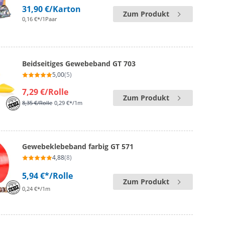
31,90 €
/Karton
Zum Produkt
0,16 €*/1Paar
Beidseitiges Gewebeband GT 703
5,00
(5)
7,29 €
/Rolle
Zum Produkt
8,35 €
/Rolle
0,29 €*/1m
Gewebeklebeband farbig GT 571
4,88
(8)
5,94 €*
/Rolle
Zum Produkt
0,24 €*/1m