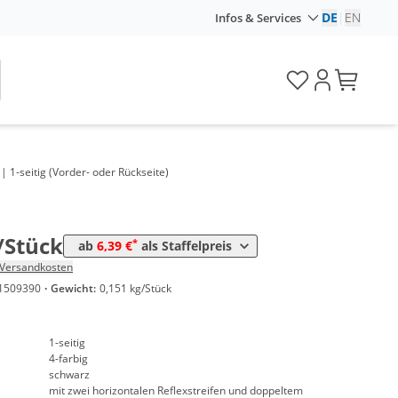
DE
|
EN
Infos & Services
Preis
*
Stück
8,29 €
*
Stück
7,99 €
*
Stück
7,49 €
 1-seitig (Vorder- oder Rückseite)
*
Stück
6,79 €
*
 Stück
6,39 €
/Stück
*
ab
6,39 €
als Staffelpreis
Versandkosten
1509390
·
Gewicht:
0,151 kg/Stück
1-seitig
4-farbig
schwarz
mit zwei horizontalen Reflexstreifen und doppeltem