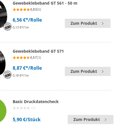
Gewebeklebeband GT 561 - 50 m
4,83
(6)
6,56 €*
/Rolle
Zum Produkt
0,13 €*/1m
Gewebeklebeband GT 571
4,67
(3)
8,87 €*
/Rolle
Zum Produkt
0,18 €*/1m
Basic Druckdatencheck
(0)
5,90 €
/Stück
Zum Produkt