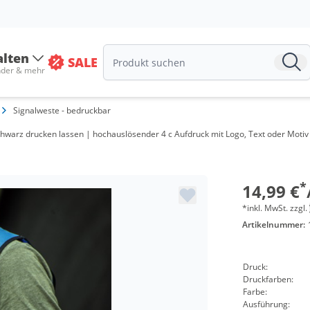
Menge
alten
SALE
ab 100 
nder & mehr
ab 200 
Signalweste - bedruckbar
ab 300 
chwarz drucken lassen | hochauslösender 4 c Aufdruck mit Logo, Text oder Motiv |
ab 500 
ab 1000
*
14,99 €
*inkl. MwSt. zzgl.
Artikelnummer:
Druck:
Druckfarben:
Farbe:
Ausführung: