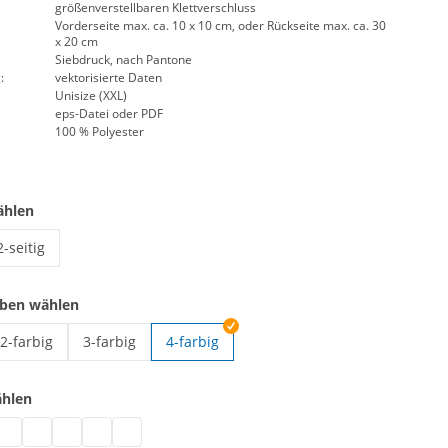
größenverstellbaren Klettverschluss
Vorderseite max. ca. 10 x 10 cm, oder Rückseite max. ca. 30
x 20 cm
Siebdruck, nach Pantone
:
vektorisierte Daten
Unisize (XXL)
eps-Datei oder PDF
100 % Polyester
ählen
2-seitig
Signalweste mit Aufdruck | 2-seitig
rben wählen
2-farbig
3-farbig
4-farbig
mit Aufdruck | 1-farbig
Signalweste mit Aufdruck | 2-farbig
Signalweste mit Aufdruck | 3-farbig
ählen
it Aufdruck | grau
te mit Aufdruck | schwarz
lweste mit Aufdruck | weiß
ignalweste mit Aufdruck | blau
Signalweste mit Aufdruck | grün
Signalweste mit Aufdruck | pink
Signalweste mit Aufdruck | rot
Signalweste mit Aufdruck | lila