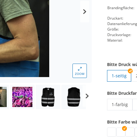
Brandingfläche:
Druckart:
Datenanlieferung
Größe:
Druckvorlage:
Material:
Bitte Druck w
ZOOM
1-seitig
Bitte Druckfa
1-farbig
Signalweste 
Bitte Farbe w
Signalweste m
Signalwes
Signa
S