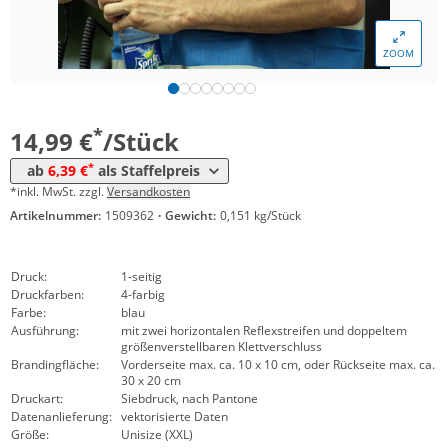
*
ab 300 Stück
7,49 €
ZOOM
*
ab 500 Stück
6,79 €
*
ab 1000 Stück
6,39 €
*
14,99 €
/Stück
*
ab
6,39 €
als Staffelpreis
*inkl. MwSt. zzgl.
Versandkosten
Artikelnummer:
1509362
·
Gewicht:
0,151 kg/Stück
Druck:
1-seitig
Druckfarben:
4-farbig
Farbe:
blau
Ausführung:
mit zwei horizontalen Reflexstreifen und doppeltem
größenverstellbaren Klettverschluss
Brandingfläche:
Vorderseite max. ca. 10 x 10 cm, oder Rückseite max. ca.
30 x 20 cm
Druckart:
Siebdruck, nach Pantone
Datenanlieferung:
vektorisierte Daten
Größe:
Unisize (XXL)