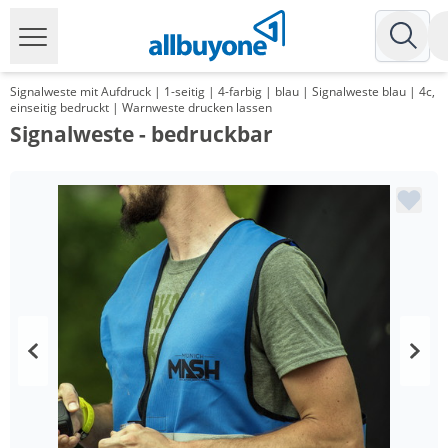
Signalweste mit Aufdruck | 1-seitig | 4-farbig | blau | Signalweste blau | 4c,
einseitig bedruckt | Warnweste drucken lassen
Signalweste - bedruckbar
Menge
Preis
*
ab 100 Stück
8,29 €
*
ab 200 Stück
7,99 €