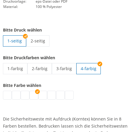
Druckvorlage:
eps-Datei oder PDF
Material:
100 % Polyester
Bitte Druck wählen
1-seitig
2-seitig
Signalweste mit Aufdruck | 2-seitig
Bitte Druckfarben wählen
1-farbig
2-farbig
3-farbig
4-farbig
Signalweste mit Aufdruck | 1-farbig
Signalweste mit Aufdruck | 2-farbig
Signalweste mit Aufdruck | 3-farbig
Bitte Farbe wählen
Signalweste mit Aufdruck | grau
Signalweste mit Aufdruck | schwarz
Signalweste mit Aufdruck | weiß
Signalweste mit Aufdruck | blau
Signalweste mit Aufdruck | grün
Signalweste mit Aufdruck | pink
Signalweste mit Aufdruck | rot
Signalweste mit Aufdruck | lila
Die Sicherheitsweste mit Aufdruck (Korntex) können Sie in 8
Farben bestellen. Bedrucken lassen sich die Sicherheitswesten