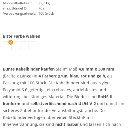
Mindesthaltekraft:
22,2 kg
max. Bündel Ø:
76 mm
Verpackungseinheit:
100 Stück
Bitte Farbe wählen
bunte Kabelbinder | blau
bunte Kabelbinder | grün
bunte Kabelbinder | rot
bunte Kabelbinder | gelb
Bunte Kabelbinder kaufen
Sie im Maß
4,8 mm x 300 mm
(Breite x Länge) in
4 Farben
:
grün, blau, rot und gelb
, als
Packung mit 100 Stück. Die Kabelbinder sind aus Nylon
Polyamid 6.6 gefertigt, ein robustes, abriebfestes und
witterungsbeständiges Material. Die Binder sind
RoHS II
konform
und
selbstverlöschend nach UL94 V-2
und damit ein
sicheres Zubehör für die Veranstaltungsbranche. Die
Kabelbinder verfügen über einen Steckfuß mit
Innenverzahnung, sie sind
nicht lösbar
und lassen sich nach