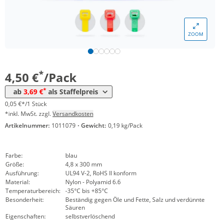
Menge
Preis
ZOOM
*
ab 10 Pack
4,05 €
0,04 €*/1Stück
*
ab 50 Pack
3,69 €
0,04 €*/1Stück
*
4,50 €
/Pack
*
ab
3,69 €
als Staffelpreis
0,05 €*/1 Stück
*inkl. MwSt. zzgl.
Versandkosten
Artikelnummer:
1011079
·
Gewicht:
0,19 kg/Pack
Farbe:
blau
Größe:
4,8 x 300 mm
Ausführung:
UL94 V-2, RoHS II konform
Material:
Nylon - Polyamid 6.6
Temperaturbereich:
-35°C bis +85°C
Besonderheit:
Beständig gegen Öle und Fette, Salz und verdünnte
Säuren
Eigenschaften:
selbstverlöschend