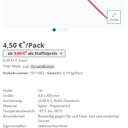
Menge
Preis
ZOOM
*
ab 10 Pack
4,05 €
0,04 €*/1Stück
*
ab 50 Pack
3,69 €
0,04 €*/1Stück
*
4,50 €
/Pack
*
ab
3,69 €
als Staffelpreis
0,05 €*/1 Stück
*inkl. MwSt. zzgl.
Versandkosten
Artikelnummer:
1011082
·
Gewicht:
0,19 kg/Pack
Farbe:
rot
Größe:
4,8 x 300 mm
Ausführung:
UL94 V-2, RoHS II konform
Material:
Nylon - Polyamid 6.6
Temperaturbereich:
-35°C bis +85°C
Besonderheit:
Beständig gegen Öle und Fette, Salz und verdünnte
Säuren
Eigenschaften:
selbstverlöschend