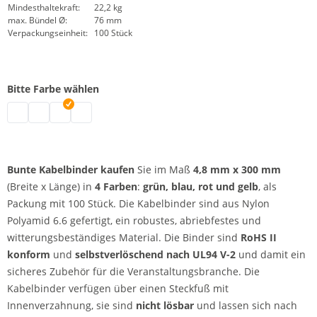
Mindesthaltekraft:
22,2 kg
max. Bündel Ø:
76 mm
Verpackungseinheit:
100 Stück
Bitte Farbe wählen
bunte Kabelbinder | blau
bunte Kabelbinder | grün
bunte Kabelbinder | rot
bunte Kabelbinder | gelb
Bunte Kabelbinder kaufen
Sie im Maß
4,8 mm x 300 mm
(Breite x Länge) in
4 Farben
:
grün, blau, rot und gelb
, als
Packung mit 100 Stück. Die Kabelbinder sind aus Nylon
Polyamid 6.6 gefertigt, ein robustes, abriebfestes und
witterungsbeständiges Material. Die Binder sind
RoHS II
konform
und
selbstverlöschend nach UL94 V-2
und damit ein
sicheres Zubehör für die Veranstaltungsbranche. Die
Kabelbinder verfügen über einen Steckfuß mit
Innenverzahnung, sie sind
nicht lösbar
und lassen sich nach