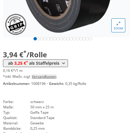
ZOOM
Menge
Preis
*
ab 24 Rollen
3,25 €
0,13 €*/1m
*
3,94 €
/Rolle
*
ab
3,25 €
als Staffelpreis
0,16 €*/1 m
*inkl. MwSt. zzgl.
Versandkosten
Artikelnummer:
1008196
·
Gewicht:
0,35 kg/Rolle
Farbe:
schwarz
Maße:
50 mm x 25 m
Typ:
Gaffa Tape
Qualität:
Standard Tape
Material:
Gewebe
Banddicke:
0,25 mm