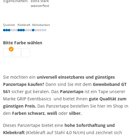
Eigenschaften:
extra stark
wasserfest
Qualität
Klebkraft
Ablösbarkeit
Bitte Farbe wählen
Panzertape | schwarz
Panzertape | weiß
Panzertape | silber
Sie möchten ein
universell einsetzbares und günstiges
Panzertape kaufen?
Dann sind Sie mit dem
Gewebeband GT
561
sicher gut beraten. Das
Panzertape
ist ein Tape unserer
Marke GRIP Eventbasics und bietet Ihnen
gute Qualität zum
günstigen Preis.
Das Panzertape bestellen Sie hier im Shop in
den
Farben schwarz, weiß
oder
silber.
Dieses Panzertape bietet eine
hohe Soforthaftung und
Klebekraft
(Klebkraft auf Stahl 4,0 N/cm) und zeichnet sich