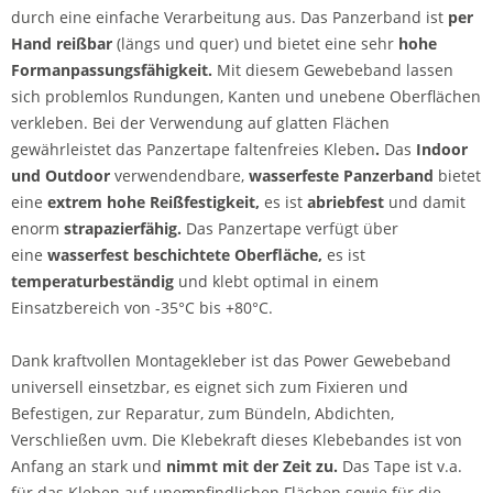
durch eine einfache Verarbeitung aus. Das Panzerband ist
per
Hand reißbar
(längs und quer) und bietet eine sehr
hohe
Formanpassungsfähigkeit.
Mit diesem Gewebeband lassen
sich problemlos Rundungen, Kanten und unebene Oberflächen
verkleben. Bei der Verwendung auf glatten Flächen
gewährleistet das Panzertape faltenfreies Kleben
.
Das
Indoor
und Outdoor
verwendendbare,
wasserfeste Panzerband
bietet
eine
extrem hohe Reißfestigkeit,
es ist
abriebfest
und damit
enorm
strapazierfähig.
Das Panzertape verfügt über
eine
wasserfest beschichtete Oberfläche,
es ist
temperaturbeständig
und klebt optimal in einem
Einsatzbereich von -35°C bis +80°C.
Dank kraftvollen Montagekleber ist das Power Gewebeband
universell einsetzbar, es eignet sich zum Fixieren und
Befestigen, zur Reparatur, zum Bündeln, Abdichten,
Verschließen uvm. Die Klebekraft dieses Klebebandes ist von
Anfang an stark und
nimmt mit der Zeit zu.
Das Tape ist v.a.
für das Kleben auf unempfindlichen Flächen sowie für die