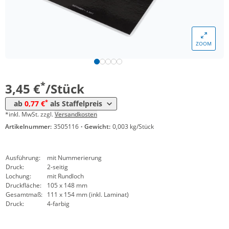
*
ab 250 Stück
1,27 €
*
ab 300 Stück
1,19 €
ZOOM
*
ab 400 Stück
1,06 €
*
ab 500 Stück
0,99 €
*
3,45 €
/Stück
*
ab 600 Stück
0,93 €
*
ab
0,77 €
als Staffelpreis
*
ab 800 Stück
0,88 €
*inkl. MwSt. zzgl.
Versandkosten
Artikelnummer:
3505116
·
Gewicht:
0,003 kg/Stück
*
ab 1000 Stück
0,77 €
Ausführung:
mit Nummerierung
Druck:
2-seitig
Lochung:
mit Rundloch
Druckfläche:
105 x 148 mm
Gesamtmaß:
111 x 154 mm (inkl. Laminat)
Druck:
4-farbig