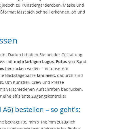
ht jedoch zu Künstlergarderoben, Maske und
format lässt sich schnell erkennen, ob und
ssen
kt. Dadurch haben Sie bei der Gestaltung
pass mit
mehrfarbigen Logos
,
Fotos
von Band
es
bedrucken wollen - mit unserem
die Backstagepässe
laminiert
, dadurch sind
zt
. Um Künstler, Crew und Presse
mit verschiedenen Aufschriften bedrucken.
r eine effiziente Zugangskontrolle!
 A6) bestellen – so geht's:
he beträgt 105 mm x 148 mm zuzüglich
ch Laminat ergänzt. Weitere Infos finden