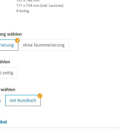
105 x 148 mm
111 x 154 mm (inkl. Laminat)
4-farbig
ung wählen
ierung
ohne Nummerierung
Backstage Pass | ohne Nummerierung
ählen
2-seitig
Backstage Pass | 2-seitig
 wählen
h
mit Rundloch
ss | mit Langloch
ikel