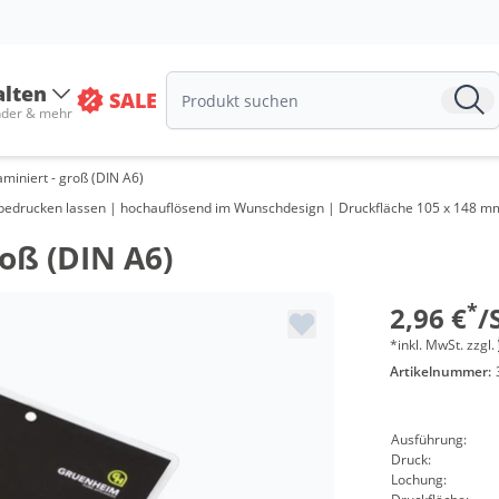
Menge
ab 100 St
alten
SALE
ab 200 St
nder & mehr
ab 250 St
miniert - groß (DIN A6)
ab 300 St
g bedrucken lassen | hochauflösend im Wunschdesign | Druckfläche 105 x 148 m
ab 400 St
roß (DIN A6)
ab 500 St
*
2,96 €
/
ab 600 St
*inkl. MwSt. zzgl.
Artikelnummer:
ab 800 St
ab 1000 S
Ausführung:
Druck:
Lochung: