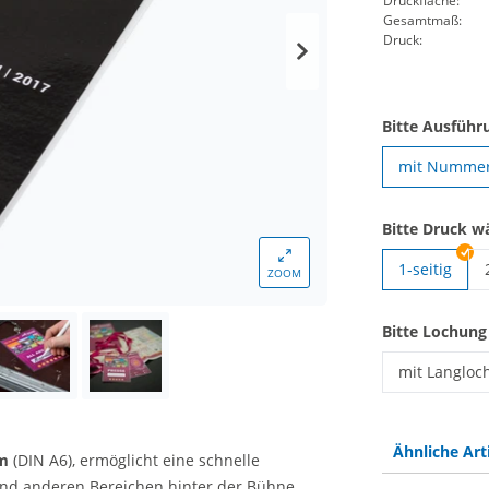
Druckfläche:
Gesamtmaß:
Druck:
Bitte Ausführ
mit Nummer
Bitte Druck w
1-seitig
ZOOM
Bitte Lochung
mit Langloc
Backstage Pa
Ähnliche Art
mm
(DIN A6), ermöglicht eine schnelle
und anderen Bereichen hinter der Bühne.