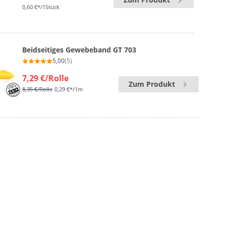
0,60 €*/1Stück
Beidseitiges Gewebeband GT 703
5,00
(5)
7,29 €
/Rolle
Zum Produkt
8,35 €
/Rolle
0,29 €*/1m