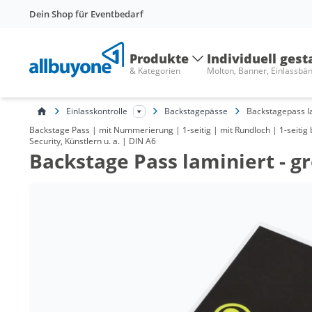
Dein Shop für Eventbedarf
Produkte
Individuell gest
& Kategorien
Molton, Banner, Einlassbä
Einlasskontrolle
Backstagepässe
Backstagepass la
Backstage Pass | mit Nummerierung | 1-seitig | mit Rundloch | 1-seiti
Security, Künstlern u. a. | DIN A6
Backstage Pass laminiert - g