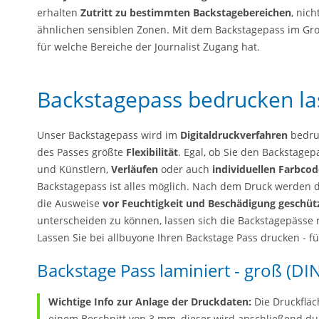
erhalten
Zutritt zu bestimmten Backstagebereichen
, nic
ähnlichen sensiblen Zonen. Mit dem Backstagepass im Groß
für welche Bereiche der Journalist Zugang hat.
Backstagepass bedrucken la
Unser Backstagepass wird im
Digitaldruckverfahren
bedruc
des Passes größte
Flexibilität
. Egal, ob Sie den Backstage
und Künstlern,
Verläufen
oder auch
individuellen Farbcod
Backstagepass ist alles möglich. Nach dem Druck werden 
die Ausweise
vor Feuchtigkeit und Beschädigung geschüt
unterscheiden zu können, lassen sich die Backstagepässe 
Lassen Sie bei allbuyone Ihren Backstage Pass drucken - fü
Backstage Pass laminiert - groß (DIN
Wichtige Info zur Anlage der Druckdaten:
Die Druckfläc
einem Beschnitt von 3 mm, dieser wird anschließend dur