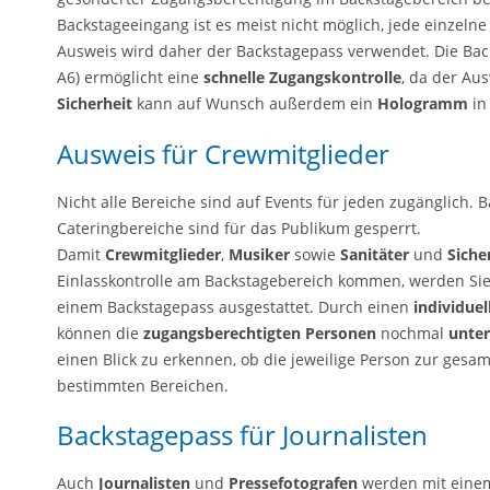
Backstageeingang ist es meist nicht möglich, jede einzeln
Ausweis wird daher der Backstagepass verwendet. Die Bac
A6) ermöglicht eine
schnelle Zugangskontrolle
, da der Aus
Sicherheit
kann auf Wunsch außerdem ein
Hologramm
in
Ausweis für Crewmitglieder
Nicht alle Bereiche sind auf Events für jeden zugänglich
Cateringbereiche sind für das Publikum gesperrt.
Damit
Crewmitglieder
,
Musiker
sowie
Sanitäter
und
Siche
Einlasskontrolle am Backstagebereich kommen, werden Sie
einem Backstagepass ausgestattet. Durch einen
individue
können die
zugangsberechtigten Personen
nochmal
unte
einen Blick zu erkennen, ob die jeweilige Person zur ges
bestimmten Bereichen.
Backstagepass für Journalisten
Auch
Journalisten
und
Pressefotografen
werden mit einem