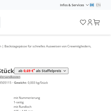
Preis
DE
|
EN
Infos & Services
*
ück
1,76 €
*
ück
1,17 €
*
ück
1,06 €
*
ück
0,99 €
m | Backstagepässe für schnelles Ausweisen von Crewmitgliedern,
*
ück
0,88 €
*
ück
0,83 €
Stück
*
ab
0,69 €
als Staffelpreis
*
ück
0,79 €
Versandkosten
3505115
·
Gewicht:
0,003 kg/Stück
*
ück
0,76 €
*
tück
0,69 €
mit Nummerierung
1-seitig
mit Rundloch