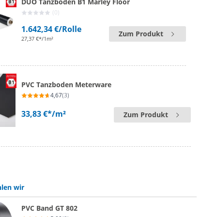
DUO Tanzboden B1 Marley Floor
(0)
1.642,34 €
/Rolle
Zum Produkt
27,37 €*/1m²
PVC Tanzboden Meterware
4,67
(3)
33,83 €*
/m²
Zum Produkt
len wir
PVC Band GT 802