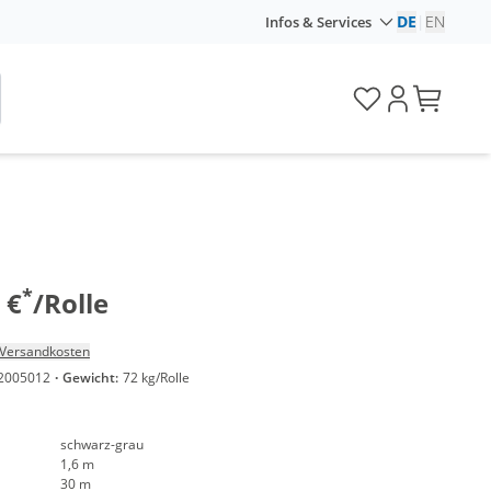
DE
|
EN
Infos & Services
*
 €
/Rolle
Versandkosten
2005012
·
Gewicht:
72 kg/Rolle
schwarz-grau
1,6 m
30 m