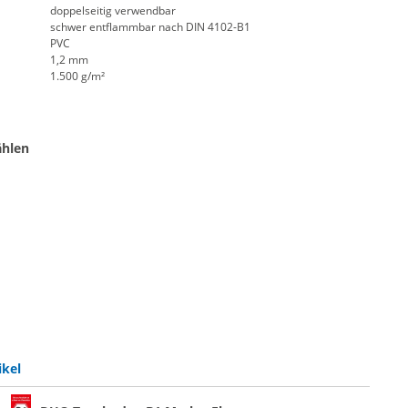
doppelseitig verwendbar
schwer entflammbar nach DIN 4102-B1
PVC
1,2 mm
1.500 g/m²
ählen
| schwarz-weiß
zboden | schwarz-grau
ikel