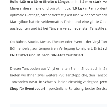
Rolle 1,60 m x 30 m (Breite x Länge)
, er ist
1,2 mm stark
, v
Mineralvlieseinlage und bringt mit ca.
1,5 kg / m²
ein ordent
optimale Glattlage, Strapazierfestigkeit und Wiederverwend
Marleyfloor hat ein seidenmattes Finish und eine glatte Oberf
ausleuchten und ist bei Tänzern verschiedenster Tanzstile s
Ob Bühne, Studio, Messe, Theater oder Event – der Vinyl Tan
Bühnenbelag zur temporären Verlegung konzipiert. Er ist
sc
EN 13501-1 und B1 nach DIN 4102
zertifiziert
.
Diesen Tanzboden aus Vinyl erhalten Sie im Shop auch in 2 m
bieten wir Ihnen zwei weitere PVC Tanzteppiche, den Tanzb
Tanzboden BASIC in Schwarz, beide einseitig verlegbar.
Jetz
Shop für Eventbedarf
– persönliche Beratung, bester Servic