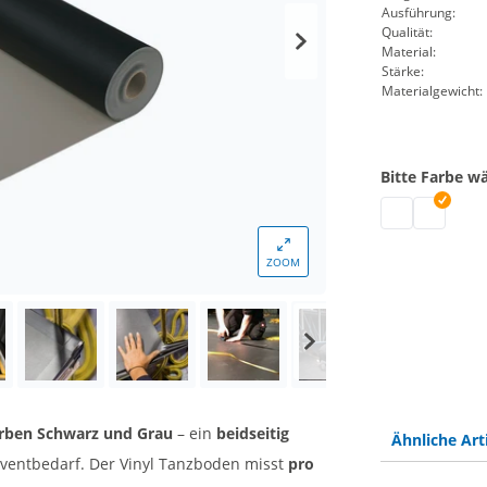
Ausführung:
Qualität:
Material:
Stärke:
Materialgewicht:
Bitte Farbe w
Marley Floor 
Vinyl Tan
ZOOM
arben Schwarz und Grau
– ein
beidseitig
Ähnliche Art
Eventbedarf. Der Vinyl Tanzboden misst
pro