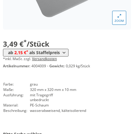
*
ab 1000 Stück
2,46 €
*
ab 2500 Stück
2,38 €
ZOOM
*
ab 5000 Stück
2,26 €
*
ab 10000 Stück
2,15 €
*
3,49 €
/Stück
*
ab
2,15 €
als Staffelpreis
*inkl. MwSt. zzgl.
Versandkosten
Artikelnummer:
4004009
·
Gewicht:
0,029 kg/Stück
Farbe:
grau
Maße:
320 mm x 320 mm x 10 mm
Ausführung:
mit Tragegriff
unbedruckt
Material:
PE-Schaum
Beschreibung:
wasserabweisend, kälteisolierend