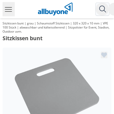
Sitzkissen bunt | grau | Schaumstoff Sitzkissen | 320 x 320 x 10 mm | VPE
100 Stück | abwaschbar und kälteisolierend | Sitzpolster für Event, Stadion,
Outdoor uvm.
Sitzkissen bunt
Menge
Preis
*
ab 250 Stück
2,98 €
*
ab 500 Stück
2,77 €