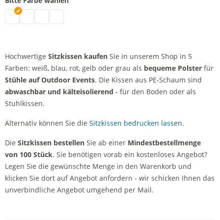
Bitte Farbe wählen
Sitzkissen bunt | grau
Sitzkissen bunt | weiß
Sitzkissen bunt | blau
Sitzkissen bunt | rot
Hochwertige
Sitzkissen kaufen
Sie in unserem Shop in 5
Farben: weiß, blau, rot, gelb oder grau als
bequeme Polster
für
Stühle auf Outdoor Events
. Die Kissen aus PE-Schaum sind
abwaschbar und kälteisolierend
- für den Boden oder als
Stuhlkissen.
Alternativ können Sie die
Sitzkissen bedrucken lassen
.
Die
Sitzkissen bestellen
Sie ab einer
Mindestbestellmenge
von 100 Stück
. Sie benötigen vorab ein kostenloses Angebot?
Legen Sie die gewünschte Menge in den Warenkorb und
klicken Sie dort auf Angebot anfordern - wir schicken Ihnen das
unverbindliche Angebot umgehend per Mail.