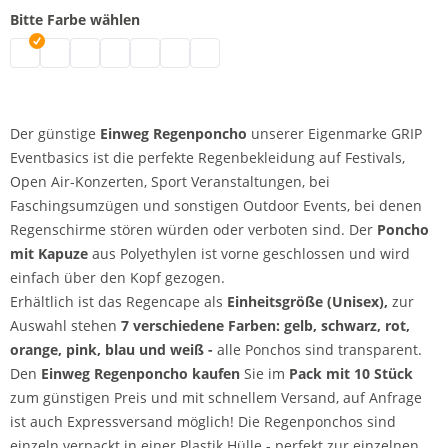
Bitte Farbe wählen
Einweg Regenponcho | schwarz
Einweg Regenponcho | weiß
Einweg Regenponcho | blau
Einweg Regenponcho | pink
Einweg Regenponcho | rot
Einweg Regenponcho | gelb
Einweg Regenponcho | orange
Der günstige
Einweg Regenponcho
unserer Eigenmarke GRIP
Eventbasics ist die perfekte Regenbekleidung auf Festivals,
Open Air-Konzerten, Sport Veranstaltungen, bei
Faschingsumzügen und sonstigen Outdoor Events, bei denen
Regenschirme stören würden oder verboten sind. Der
Poncho
mit Kapuze
aus Polyethylen ist vorne geschlossen und wird
einfach über den Kopf gezogen.
Erhältlich ist das Regencape als
Einheitsgröße (Unisex),
zur
Auswahl stehen
7 verschiedene Farben: gelb, schwarz, rot,
orange, pink, blau und weiß -
alle Ponchos sind transparent.
Den
Einweg Regenponcho kaufen
Sie im
Pack mit 10 Stück
zum günstigen Preis und mit schnellem Versand, auf Anfrage
ist auch Expressversand möglich! Die Regenponchos sind
einzeln verpackt in einer Plastik Hülle - perfekt zur einzelnen