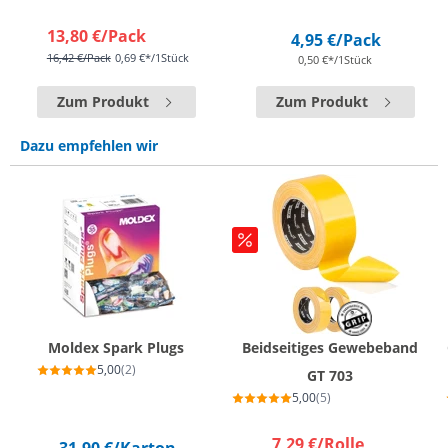
13,80 €
/Pack
4,95 €
/Pack
16,42 €
/Pack
0,69 €*/1Stück
0,50 €*/1Stück
Zum Produkt
Zum Produkt
Dazu empfehlen wir
Moldex Spark Plugs
Beidseitiges Gewebeband
5,00
(2)
GT 703
5,00
(5)
7,29 €
/Rolle