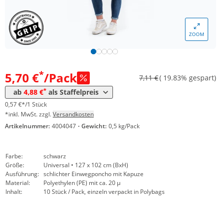
ZOOM
Menge
Preis
*
ab 201 Pack
4,88 €
0,49 €*/1Stück
*
5,70 €
/Pack
7,11 €
( 19.83% gespart)
*
ab
4,88 €
als Staffelpreis
0,57 €*/1 Stück
*inkl. MwSt. zzgl.
Versandkosten
Artikelnummer:
4004047
·
Gewicht:
0,5 kg/Pack
Farbe:
schwarz
Größe:
Universal • 127 x 102 cm (BxH)
Ausführung:
schlichter Einwegponcho mit Kapuze
Material:
Polyethylen (PE) mit ca. 20 µ
Inhalt:
10 Stück / Pack, einzeln verpackt in Polybags