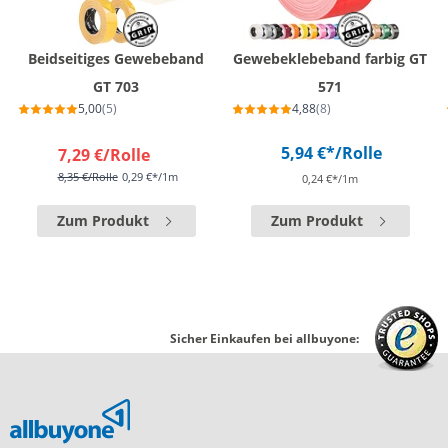
Beidseitiges Gewebeband
Gewebeklebeband farbig GT
GT 703
571
5,00
(5)
4,88
(8)
5,94 €*
/Rolle
7,29 €
/Rolle
8,35 €
/Rolle
0,29 €*/1m
0,24 €*/1m
Zum Produkt
Zum Produkt
Sicher Einkaufen bei allbuyone: