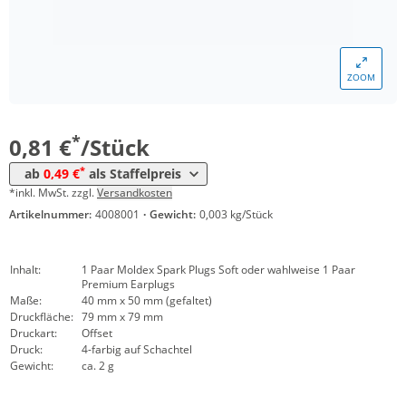
*
ab 5000 Stück
0,67 €
*
ab 10000 Stück
0,60 €
ZOOM
*
ab 20000 Stück
0,52 €
*
ab 50000 Stück
0,49 €
*
0,81 €
/Stück
*
ab
0,49 €
als Staffelpreis
*inkl. MwSt. zzgl.
Versandkosten
Artikelnummer:
4008001
·
Gewicht:
0,003 kg/Stück
Inhalt:
1 Paar Moldex Spark Plugs Soft oder wahlweise 1 Paar
Premium Earplugs
Maße:
40 mm x 50 mm (gefaltet)
Druckfläche:
79 mm x 79 mm
Druckart:
Offset
Druck:
4-farbig auf Schachtel
Gewicht:
ca. 2 g