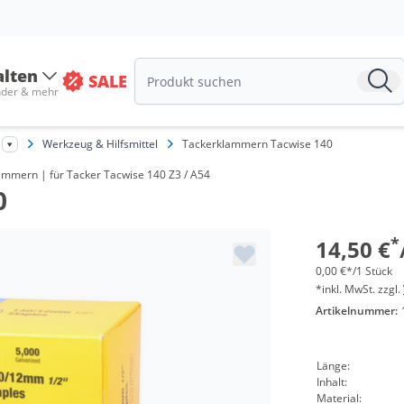
alten
SALE
nder & mehr
Werkzeug & Hilfsmittel
Tackerklammern Tacwise 140
ammern | für Tacker Tacwise 140 Z3 / A54
0
*
14,50 €
0,00 €*/1 Stück
*inkl. MwSt. zzgl.
Artikelnummer:
Länge:
Inhalt:
Material: