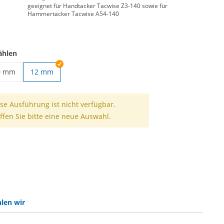
geeignet für Handtacker Tacwise Z3-140 sowie für
Hammertacker Tacwise A54-140
ählen
0 mm
12 mm
mern | 6 mm
ckerklammern | 10 mm
se Ausführung ist nicht verfügbar.
ffen Sie bitte eine neue Auswahl.
len wir