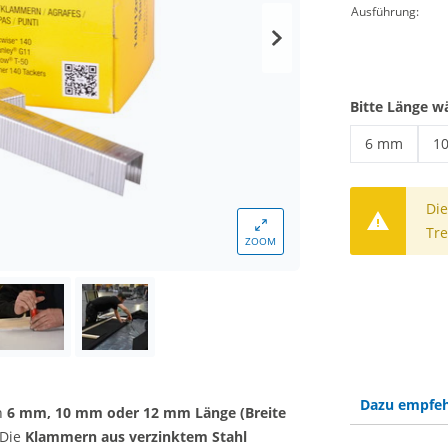
Ausführung:
Bitte Länge w
6 mm
1
Tackerklam
Ta
Die
Tre
ZOOM
Dazu empfeh
n
6 mm, 10 mm oder 12 mm Länge (Breite
Die
Klammern aus verzinktem Stahl