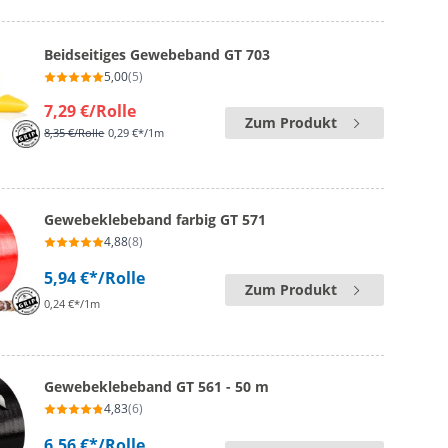
Beidseitiges Gewebeband GT 703
5,00
(5)
7,29 €
/Rolle
Zum Produkt
8,35 €
/Rolle
0,29 €*/1m
Gewebeklebeband farbig GT 571
4,88
(8)
5,94 €*
/Rolle
Zum Produkt
0,24 €*/1m
Gewebeklebeband GT 561 - 50 m
4,83
(6)
6,56 €*
/Rolle