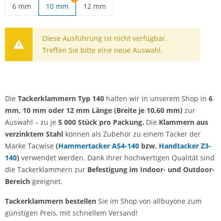
6 mm
10 mm
12 mm
Tackerklammern | 6 mm
Tackerklammern | 12 mm
Diese Ausführung ist nicht verfügbar.
Treffen Sie bitte eine neue Auswahl.
Die
Tackerklammern Typ 140
halten wir in unserem Shop in
6
mm, 10 mm oder 12 mm Länge (Breite je 10,60 mm)
zur
Auswahl – zu je
5 000 Stück pro Packung.
Die
Klammern aus
verzinktem Stahl
können als Zubehör zu einem Tacker der
Marke Tacwise
(
Hammertacker A54-140
bzw.
Handtacker Z3-
140
)
verwendet werden. Dank ihrer hochwertigen Qualität sind
die Tackerklammern zur
Befestigung im Indoor- und Outdoor-
Bereich
geeignet.
Tackerklammern bestellen
Sie im Shop von allbuyone zum
günstigen Preis, mit schnellem Versand!