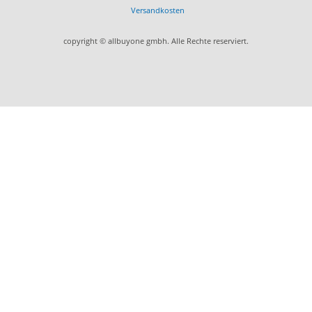
Versandkosten
copyright © allbuyone gmbh. Alle Rechte reserviert.