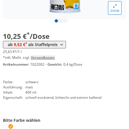
ZOOM
Menge
Preis
*
ab 12 Dosen
9,52 €
23,80 €*/1l
*
10,25 €
/Dose
*
ab
9,52 €
als Staffelpreis
25,63 €*/1 l
*inkl. MwSt. zzgl.
Versandkosten
Artikelnummer:
1022002
·
Gewicht:
0,4 kg/Dose
Farbe:
schwarz
Ausführung:
matt
Inhalt:
400 ml
Eigenschaft:
schnell trocknend, lichtecht und extrem haftend
Bitte Farbe wählen