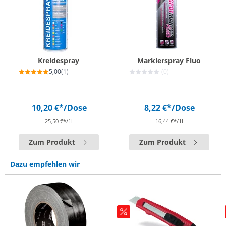
Kreidespray
Markierspray Fluo
5,00
(1)
(0)
10,20 €*
/Dose
8,22 €*
/Dose
25,50 €*/1l
16,44 €*/1l
Zum Produkt
Zum Produkt
Dazu empfehlen wir