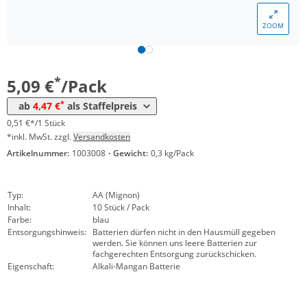
Menge
Preis
ZOOM
*
ab 40 Pack
4,69 €
0,47 €*/1Stück
*
ab 80 Pack
4,47 €
0,45 €*/1Stück
*
5,09 €
/Pack
*
ab
4,47 €
als Staffelpreis
0,51 €*/1 Stück
*inkl. MwSt. zzgl.
Versandkosten
Artikelnummer:
1003008
·
Gewicht:
0,3 kg/Pack
Typ:
AA (Mignon)
Inhalt:
10 Stück / Pack
Farbe:
blau
Entsorgungshinweis:
Batterien dürfen nicht in den Hausmüll gegeben
werden. Sie können uns leere Batterien zur
fachgerechten Entsorgung zurückschicken.
Eigenschaft:
Alkali-Mangan Batterie