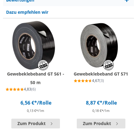
Dazu empfehlen wir
Gewebeklebeband GT 561 -
Gewebeklebeband GT 571
4,67
(3)
50 m
4,83
(6)
6,56 €*
/Rolle
8,87 €*
/Rolle
0,13 €*/1m
0,18 €*/1m
Zum Produkt
Zum Produkt