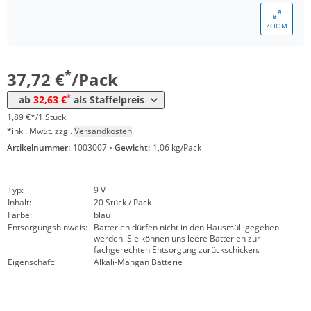
Menge
Preis
ZOOM
*
ab 3 Pack
35,68 €
1,78 €*/1Stück
*
ab 5 Pack
32,63 €
1,63 €*/1Stück
*
37,72 €
/Pack
*
ab
32,63 €
als Staffelpreis
1,89 €*/1 Stück
*inkl. MwSt. zzgl.
Versandkosten
Artikelnummer:
1003007
·
Gewicht:
1,06 kg/Pack
Typ:
9 V
Inhalt:
20 Stück / Pack
Farbe:
blau
Entsorgungshinweis:
Batterien dürfen nicht in den Hausmüll gegeben
werden. Sie können uns leere Batterien zur
fachgerechten Entsorgung zurückschicken.
Eigenschaft:
Alkali-Mangan Batterie