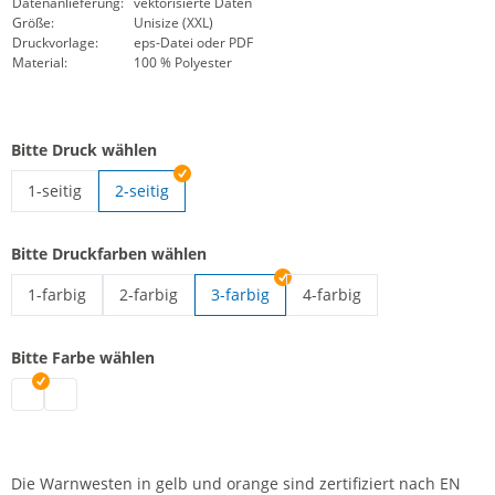
Datenanlieferung:
vektorisierte Daten
Größe:
Unisize (XXL)
Druckvorlage:
eps-Datei oder PDF
Material:
100 % Polyester
Bitte Druck wählen
1-seitig
2-seitig
Warnweste EN ISO 20471 | 1-seitig
Bitte Druckfarben wählen
1-farbig
2-farbig
3-farbig
4-farbig
Warnweste EN ISO 20471 | 1-farbig
Warnweste EN ISO 20471 | 2-farbig
Warnweste EN ISO 20471 |
Bitte Farbe wählen
Warnweste EN ISO 20471 | gelb
Warnweste EN ISO 20471 | orange
Die Warnwesten in gelb und orange sind zertifiziert nach EN