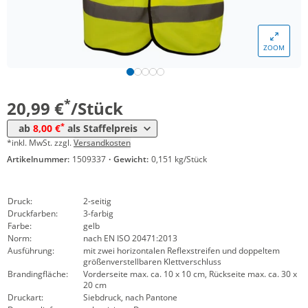
*
ab 200 Stück
10,69 €
*
ab 300 Stück
9,49 €
ZOOM
*
ab 500 Stück
8,19 €
*
ab 1000 Stück
8,00 €
*
20,99 €
/Stück
*
ab
8,00 €
als Staffelpreis
*inkl. MwSt. zzgl.
Versandkosten
Artikelnummer:
1509337
·
Gewicht:
0,151 kg/Stück
Druck:
2-seitig
Druckfarben:
3-farbig
Farbe:
gelb
Norm:
nach EN ISO 20471:2013
Ausführung:
mit zwei horizontalen Reflexstreifen und doppeltem
größenverstellbaren Klettverschluss
Brandingfläche:
Vorderseite max. ca. 10 x 10 cm, Rückseite max. ca. 30 x
20 cm
Druckart:
Siebdruck, nach Pantone