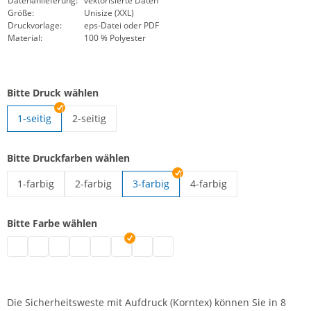
Datenanlieferung:
vektorisierte Daten
Größe:
Unisize (XXL)
Druckvorlage:
eps-Datei oder PDF
Material:
100 % Polyester
Bitte Druck wählen
1-seitig
2-seitig
Signalweste mit Aufdruck | 2-seitig
Bitte Druckfarben wählen
1-farbig
2-farbig
3-farbig
4-farbig
Signalweste mit Aufdruck | 1-farbig
Signalweste mit Aufdruck | 2-farbig
Signalweste mit Aufdruck 
Bitte Farbe wählen
Signalweste mit Aufdruck | grau
Signalweste mit Aufdruck | schwarz
Signalweste mit Aufdruck | weiß
Signalweste mit Aufdruck | blau
Signalweste mit Aufdruck | grün
Signalweste mit Aufdruck | pink
Signalweste mit Aufdruck | rot
Signalweste mit Aufdruck | lila
Die Sicherheitsweste mit Aufdruck (Korntex) können Sie in 8