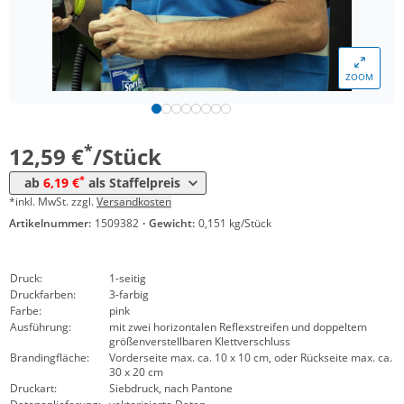
*
ab 200 Stück
7,49 €
*
ab 300 Stück
6,89 €
ZOOM
*
ab 500 Stück
6,39 €
*
ab 1000 Stück
6,19 €
*
12,59 €
/Stück
*
ab
6,19 €
als Staffelpreis
*inkl. MwSt. zzgl.
Versandkosten
Artikelnummer:
1509382
·
Gewicht:
0,151 kg/Stück
Druck:
1-seitig
Druckfarben:
3-farbig
Farbe:
pink
Ausführung:
mit zwei horizontalen Reflexstreifen und doppeltem
größenverstellbaren Klettverschluss
Brandingfläche:
Vorderseite max. ca. 10 x 10 cm, oder Rückseite max. ca.
30 x 20 cm
Druckart:
Siebdruck, nach Pantone